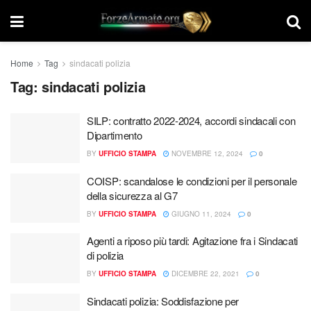
Home
Tag
sindacati polizia
Tag:
sindacati polizia
SILP: contratto 2022-2024, accordi sindacali con
Dipartimento
BY
UFFICIO STAMPA
NOVEMBRE 12, 2024
0
COISP: scandalose le condizioni per il personale
della sicurezza al G7
BY
UFFICIO STAMPA
GIUGNO 11, 2024
0
Agenti a riposo più tardi: Agitazione fra i Sindacati
di polizia
BY
UFFICIO STAMPA
DICEMBRE 22, 2021
0
Sindacati polizia: Soddisfazione per