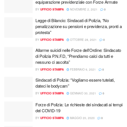
equiparazione previdenziale con Forze Armate
BY
UFFICIO STAMPA
NOVEMBRE 2, 2021
0
Legge di Bilancio: Sindacati di Polizia, “No
penalizzazione su pensioni e previdenza, pronti a
protesta”
BY
UFFICIO STAMPA
OTTOBRE 28, 2021
0
Allarme suicidi nelle Forze dell’Ordine: Sindacato
di Polizia P.N.F.D, “Prendiamo calci da tutti e
nessuno ci ascolta”
BY
UFFICIO STAMPA
FEBBRAIO 6, 2021
0
Sindacati di Polizia: “Vogliamo essere tutelati,
dateci le bodycam”
BY
UFFICIO STAMPA
GENNAIO 30, 2021
0
Forze di Polizia: Le richieste dei sindacati ai tempi
del COVID-19
BY
UFFICIO STAMPA
MAGGIO 20, 2020
0