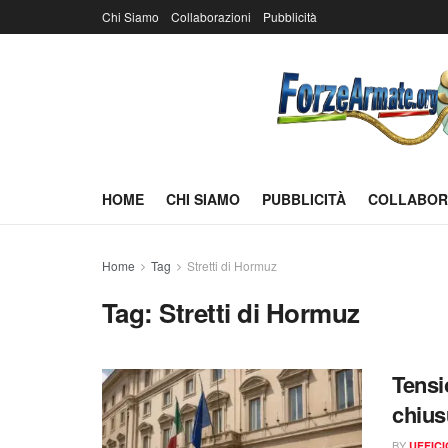
Chi Siamo
Collaborazioni
Pubblicità
HOME
CHI SIAMO
PUBBLICITÀ
COLLABOR
Home
Tag
Stretti di Hormuz
Tag:
Stretti di Hormuz
Tensi
chiusu
BY
UFFIC