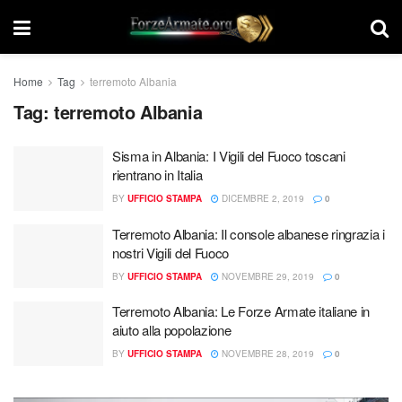
Home
Tag
terremoto Albania
Tag:
terremoto Albania
Sisma in Albania: I Vigili del Fuoco toscani
rientrano in Italia
BY
UFFICIO STAMPA
DICEMBRE 2, 2019
0
Terremoto Albania: Il console albanese ringrazia i
nostri Vigili del Fuoco
BY
UFFICIO STAMPA
NOVEMBRE 29, 2019
0
Terremoto Albania: Le Forze Armate italiane in
aiuto alla popolazione
BY
UFFICIO STAMPA
NOVEMBRE 28, 2019
0