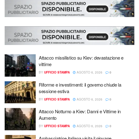
Attacco missilistico su Kiev: devastazione e
vittime
BY
UFFICIO STAMPA
AGOSTO 6, 2026
0
Riforme e investimenti: il governo chiude la
sessione estiva
BY
UFFICIO STAMPA
AGOSTO 6, 2026
0
Attacco Notturno a Kiev: Danni e Vittime in
Aumento
BY
UFFICIO STAMPA
AGOSTO 6, 2026
0
Ambasciatrice italiana visita il giovane