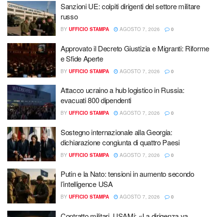
Sanzioni UE: colpiti dirigenti del settore militare
russo
BY
UFFICIO STAMPA
AGOSTO 7, 2026
0
Approvato il Decreto Giustizia e Migranti: Riforme
e Sfide Aperte
BY
UFFICIO STAMPA
AGOSTO 7, 2026
0
Attacco ucraino a hub logistico in Russia:
evacuati 800 dipendenti
BY
UFFICIO STAMPA
AGOSTO 7, 2026
0
Sostegno internazionale alla Georgia:
dichiarazione congiunta di quattro Paesi
BY
UFFICIO STAMPA
AGOSTO 7, 2026
0
Putin e la Nato: tensioni in aumento secondo
l’intelligence USA
BY
UFFICIO STAMPA
AGOSTO 7, 2026
0
Contratto militari, USAMi: «La dirigenza va