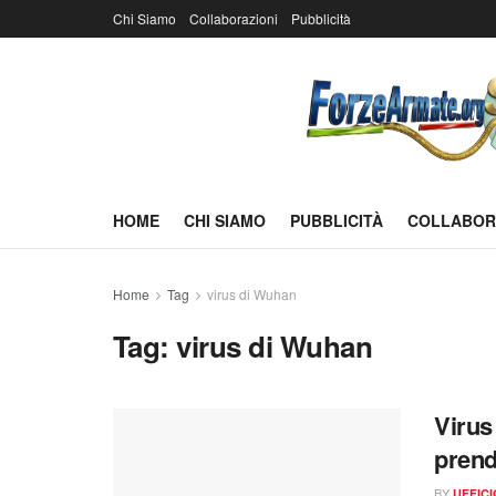
Chi Siamo
Collaborazioni
Pubblicità
HOME
CHI SIAMO
PUBBLICITÀ
COLLABOR
Home
Tag
virus di Wuhan
Tag:
virus di Wuhan
Virus
prend
BY
UFFIC