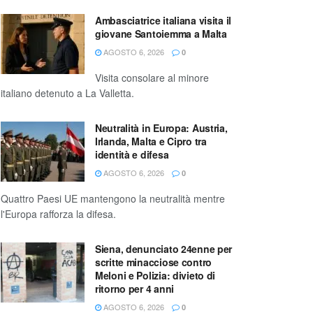
Ambasciatrice italiana visita il
giovane Santoiemma a Malta
AGOSTO 6, 2026
0
Visita consolare al minore
italiano detenuto a La Valletta.
Neutralità in Europa: Austria,
Irlanda, Malta e Cipro tra
identità e difesa
AGOSTO 6, 2026
0
Quattro Paesi UE mantengono la neutralità mentre
l'Europa rafforza la difesa.
Siena, denunciato 24enne per
scritte minacciose contro
Meloni e Polizia: divieto di
ritorno per 4 anni
AGOSTO 6, 2026
0