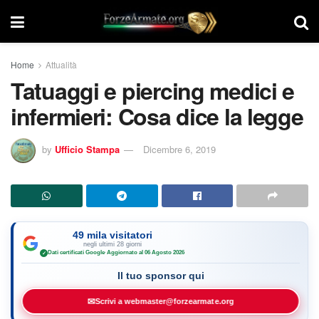
Home
Attualità
Tatuaggi e piercing medici e
infermieri: Cosa dice la legge
by
Ufficio Stampa
Dicembre 6, 2019
49 mila visitatori
negli ultimi 28 giorni
Dati certificati Google
·
Aggiornato al 06 Agosto 2026
✓
Il tuo sponsor qui
✉
Scrivi a webmaster@forzearmate.org