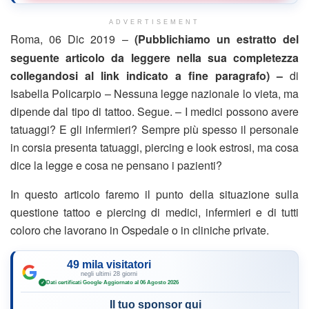
ADVERTISEMENT
Roma, 06 Dic 2019 –
(Pubblichiamo un estratto del
seguente articolo da leggere nella sua completezza
collegandosi al link indicato a fine paragrafo) –
di
Isabella Policarpio – Nessuna legge nazionale lo vieta, ma
dipende dal tipo di tattoo. Segue. – I medici possono avere
tatuaggi? E gli infermieri? Sempre più spesso il personale
in corsia presenta tatuaggi, piercing e look estrosi, ma cosa
dice la legge e cosa ne pensano i pazienti?
In questo articolo faremo il punto della situazione sulla
questione tattoo e piercing di medici, infermieri e di tutti
coloro che lavorano in Ospedale o in cliniche private.
49 mila visitatori
negli ultimi 28 giorni
Dati certificati Google
·
Aggiornato al 06 Agosto 2026
✓
Il tuo sponsor qui