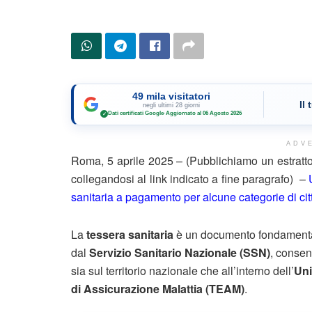
49 mila visitatori
Il
negli ultimi 28 giorni
Dati certificati Google
·
Aggiornato al 06 Agosto 2026
✓
ADV
Roma, 5 aprile 2025 – (Pubblichiamo un estratto
collegandosi al link indicato a fine paragrafo) –
sanitaria a pagamento per alcune categorie di citt
La
tessera sanitaria
è un documento fondamentale 
dal
Servizio Sanitario Nazionale (SSN)
, consen
sia sul territorio nazionale che all’interno dell’
Un
di Assicurazione Malattia (TEAM)
.