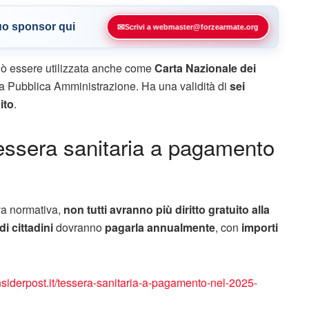
tuo sponsor qui
✉
Scrivi a webmaster@forzearmate.org
può essere utilizzata anche come
Carta Nazionale dei
lla Pubblica Amministrazione. Ha una validità di
sei
ito
.
essera sanitaria a pagamento
va normativa,
non tutti avranno più diritto gratuito alla
i cittadini
dovranno
pagarla annualmente
, con
importi
insiderpost.it/tessera-sanitaria-a-pagamento-nel-2025-