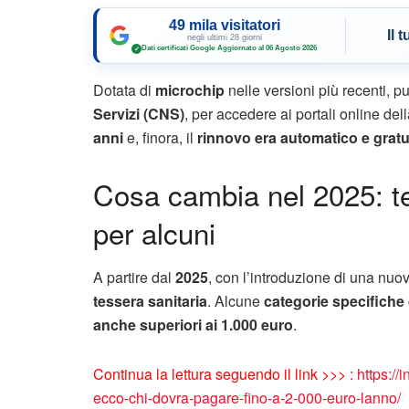
49 mila visitatori
Il 
negli ultimi 28 giorni
Dati certificati Google
·
Aggiornato al 06 Agosto 2026
✓
Dotata di
microchip
nelle versioni più recenti, 
Servizi (CNS)
, per accedere ai portali online de
anni
e, finora, il
rinnovo era automatico e gratu
Cosa cambia nel 2025: t
per alcuni
A partire dal
2025
, con l’introduzione di una nuo
tessera sanitaria
. Alcune
categorie specifiche d
anche superiori ai 1.000 euro
.
Continua la lettura seguendo il link >>> :
https://
ecco-chi-dovra-pagare-fino-a-2-000-euro-lanno/