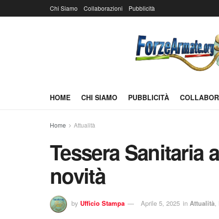
Chi Siamo
Collaborazioni
Pubblicità
HOME
CHI SIAMO
PUBBLICITÀ
COLLABOR
Home
Attualità
Tessera Sanitaria 
novità
by
Ufficio Stampa
Aprile 5, 2025
in
Attualità
,