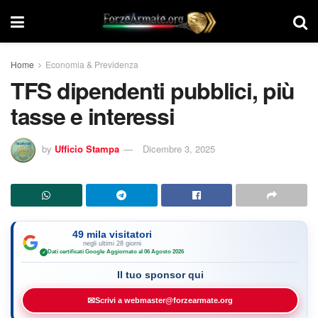
Home
Economia & Previdenza
TFS dipendenti pubblici, più
tasse e interessi
by
Ufficio Stampa
Dicembre 3, 2025
49 mila visitatori
negli ultimi 28 giorni
Dati certificati Google
·
Aggiornato al 06 Agosto 2026
✓
Il tuo sponsor qui
✉
Scrivi a webmaster@forzearmate.org