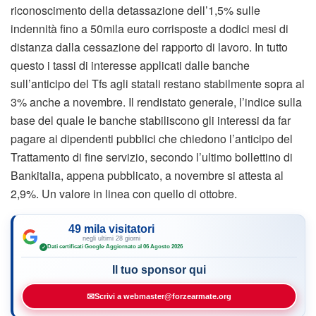
riconoscimento della detassazione dell’1,5% sulle
indennità fino a 50mila euro corrisposte a dodici mesi di
distanza dalla cessazione del rapporto di lavoro. In tutto
questo i tassi di interesse applicati dalle banche
sull’anticipo del Tfs agli statali restano stabilmente sopra al
3% anche a novembre. Il rendistato generale, l’indice sulla
base del quale le banche stabiliscono gli interessi da far
pagare ai dipendenti pubblici che chiedono l’anticipo del
Trattamento di fine servizio, secondo l’ultimo bollettino di
Bankitalia, appena pubblicato, a novembre si attesta al
2,9%. Un valore in linea con quello di ottobre.
49 mila visitatori
negli ultimi 28 giorni
Dati certificati Google
·
Aggiornato al 06 Agosto 2026
✓
Il tuo sponsor qui
✉
Scrivi a webmaster@forzearmate.org