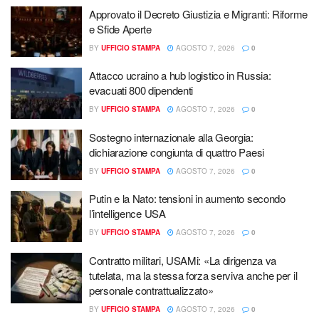
Approvato il Decreto Giustizia e Migranti: Riforme
e Sfide Aperte
BY
UFFICIO STAMPA
AGOSTO 7, 2026
0
Attacco ucraino a hub logistico in Russia:
evacuati 800 dipendenti
BY
UFFICIO STAMPA
AGOSTO 7, 2026
0
Sostegno internazionale alla Georgia:
dichiarazione congiunta di quattro Paesi
BY
UFFICIO STAMPA
AGOSTO 7, 2026
0
Putin e la Nato: tensioni in aumento secondo
l’intelligence USA
BY
UFFICIO STAMPA
AGOSTO 7, 2026
0
Contratto militari, USAMi: «La dirigenza va
tutelata, ma la stessa forza serviva anche per il
personale contrattualizzato»
BY
UFFICIO STAMPA
AGOSTO 7, 2026
0