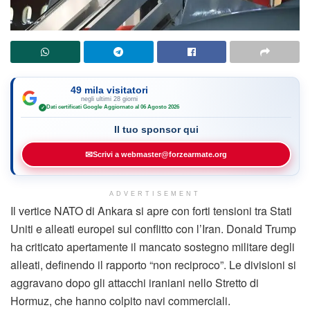
49 mila visitatori
negli ultimi 28 giorni
Dati certificati Google
·
Aggiornato al 06 Agosto 2026
✓
Il tuo sponsor qui
✉
Scrivi a webmaster@forzearmate.org
ADVERTISEMENT
Il vertice NATO di Ankara si apre con forti tensioni tra Stati
Uniti e alleati europei sul conflitto con l’Iran. Donald Trump
ha criticato apertamente il mancato sostegno militare degli
alleati, definendo il rapporto “non reciproco”. Le divisioni si
aggravano dopo gli attacchi iraniani nello Stretto di
Hormuz, che hanno colpito navi commerciali.