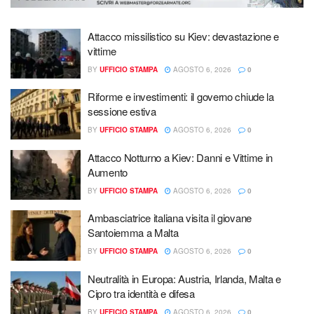
Attacco missilistico su Kiev: devastazione e
vittime
BY
UFFICIO STAMPA
AGOSTO 6, 2026
0
Riforme e investimenti: il governo chiude la
sessione estiva
BY
UFFICIO STAMPA
AGOSTO 6, 2026
0
Attacco Notturno a Kiev: Danni e Vittime in
Aumento
BY
UFFICIO STAMPA
AGOSTO 6, 2026
0
Ambasciatrice italiana visita il giovane
Santoiemma a Malta
BY
UFFICIO STAMPA
AGOSTO 6, 2026
0
Neutralità in Europa: Austria, Irlanda, Malta e
Cipro tra identità e difesa
BY
UFFICIO STAMPA
AGOSTO 6, 2026
0