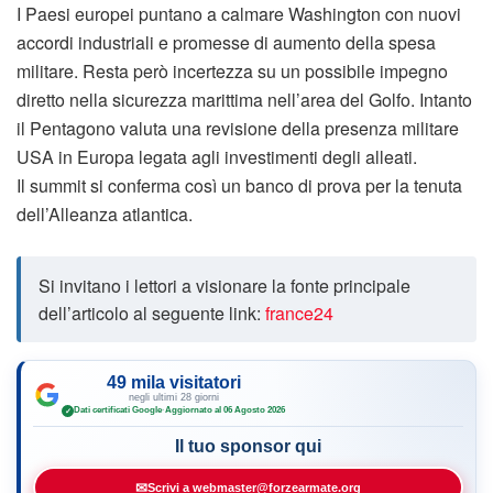
I Paesi europei puntano a calmare Washington con nuovi
accordi industriali e promesse di aumento della spesa
militare. Resta però incertezza su un possibile impegno
diretto nella sicurezza marittima nell’area del Golfo. Intanto
il Pentagono valuta una revisione della presenza militare
USA in Europa legata agli investimenti degli alleati.
Il summit si conferma così un banco di prova per la tenuta
dell’Alleanza atlantica.
Si invitano i lettori a visionare la fonte principale
dell’articolo al seguente link:
france24
49 mila visitatori
negli ultimi 28 giorni
Dati certificati Google
·
Aggiornato al 06 Agosto 2026
✓
Il tuo sponsor qui
✉
Scrivi a webmaster@forzearmate.org