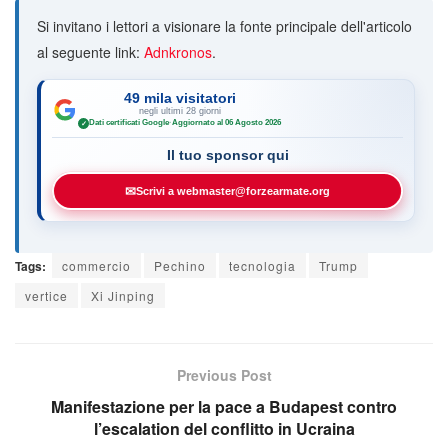
Si invitano i lettori a visionare la fonte principale dell'articolo
al seguente link:
Adnkronos
.
49 mila visitatori
negli ultimi 28 giorni
Dati certificati Google
·
Aggiornato al 06 Agosto 2026
✓
Il tuo sponsor qui
✉
Scrivi a webmaster@forzearmate.org
Tags:
commercio
Pechino
tecnologia
Trump
vertice
Xi Jinping
Previous Post
Manifestazione per la pace a Budapest contro
l’escalation del conflitto in Ucraina