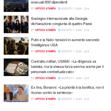
evacuati 800 dipendenti
BY
UFFICIO STAMPA
AGOSTO 7, 2026
0
Sostegno internazionale alla Georgia:
dichiarazione congiunta di quattro Paesi
BY
UFFICIO STAMPA
AGOSTO 7, 2026
0
Putin e la Nato: tensioni in aumento secondo
l’intelligence USA
BY
UFFICIO STAMPA
AGOSTO 7, 2026
0
Contratto militari, USAMi: «La dirigenza va
tutelata, ma la stessa forza serviva anche per il
personale contrattualizzato»
BY
UFFICIO STAMPA
AGOSTO 7, 2026
0
Ex Ilva, Bonanni: «La priorità è la bonifica, non il
ricorso contro la sentenza»
BY
UFFICIO STAMPA
AGOSTO 7, 2026
0