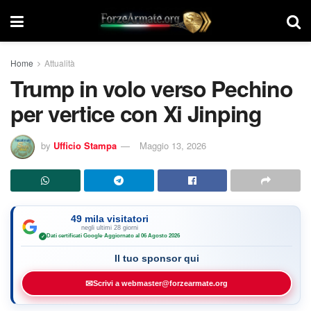
Home
Attualità
Trump in volo verso Pechino
per vertice con Xi Jinping
by
Ufficio Stampa
Maggio 13, 2026
49 mila visitatori
negli ultimi 28 giorni
Dati certificati Google
·
Aggiornato al 06 Agosto 2026
✓
Il tuo sponsor qui
✉
Scrivi a webmaster@forzearmate.org