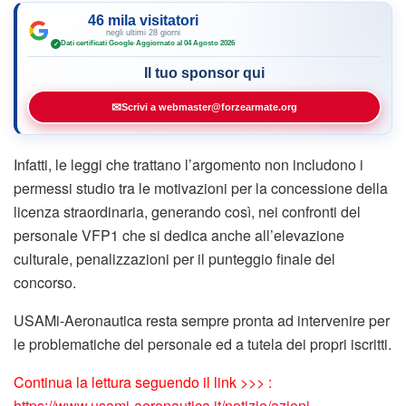
46 mila visitatori
negli ultimi 28 giorni
Dati certificati Google
·
Aggiornato al 04 Agosto 2026
✓
Il tuo sponsor qui
✉
Scrivi a webmaster@forzearmate.org
Infatti, le leggi che trattano l’argomento non includono i
permessi studio tra le motivazioni per la concessione della
licenza straordinaria, generando così, nei confronti del
personale VFP1 che si dedica anche all’elevazione
culturale, penalizzazioni per il punteggio finale del
concorso.
USAMi-Aeronautica resta sempre pronta ad intervenire per
le problematiche del personale ed a tutela dei propri iscritti.
Continua la lettura seguendo il link >>> :
https://www.usami-aeronautica.it/notizie/azioni-