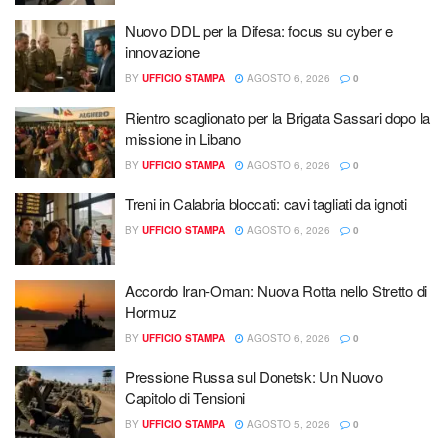
Nuovo DDL per la Difesa: focus su cyber e
innovazione
BY
UFFICIO STAMPA
AGOSTO 6, 2026
0
Rientro scaglionato per la Brigata Sassari dopo la
missione in Libano
BY
UFFICIO STAMPA
AGOSTO 6, 2026
0
Treni in Calabria bloccati: cavi tagliati da ignoti
BY
UFFICIO STAMPA
AGOSTO 6, 2026
0
Accordo Iran-Oman: Nuova Rotta nello Stretto di
Hormuz
BY
UFFICIO STAMPA
AGOSTO 6, 2026
0
Pressione Russa sul Donetsk: Un Nuovo
Capitolo di Tensioni
BY
UFFICIO STAMPA
AGOSTO 5, 2026
0