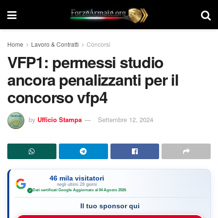
Home
Lavoro & Contratti
Concorsi
VFP1: permessi studio
ancora penalizzanti per il
concorso vfp4
by
Ufficio Stampa
Settembre 12, 2024
46 mila visitatori
negli ultimi 28 giorni
Dati certificati Google
·
Aggiornato al 04 Agosto 2026
✓
Il tuo sponsor qui