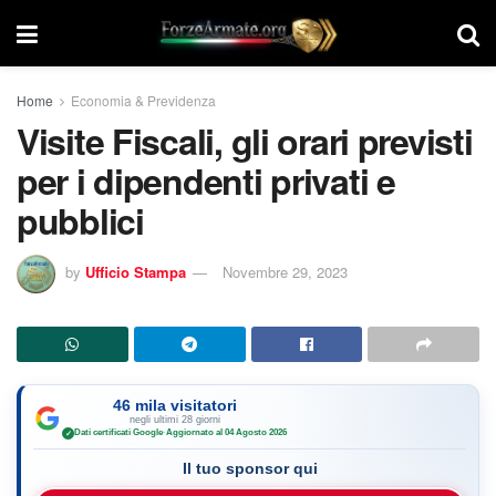
Home
Economia & Previdenza
Visite Fiscali, gli orari previsti
per i dipendenti privati e
pubblici
by
Ufficio Stampa
Novembre 29, 2023
46 mila visitatori
negli ultimi 28 giorni
Dati certificati Google
·
Aggiornato al 04 Agosto 2026
✓
Il tuo sponsor qui