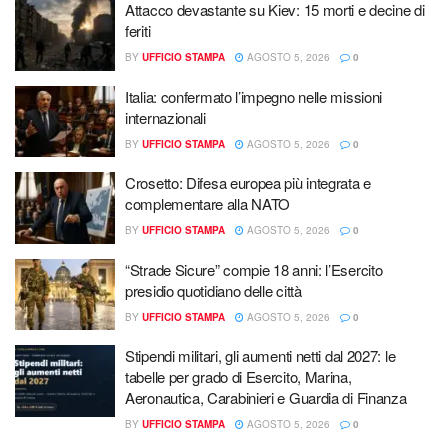
Attacco devastante su Kiev: 15 morti e decine di
feriti
BY
UFFICIO STAMPA
AGOSTO 5, 2026
0
Italia: confermato l’impegno nelle missioni
internazionali
BY
UFFICIO STAMPA
AGOSTO 5, 2026
0
Crosetto: Difesa europea più integrata e
complementare alla NATO
BY
UFFICIO STAMPA
AGOSTO 5, 2026
0
“Strade Sicure” compie 18 anni: l’Esercito
presidio quotidiano delle città
BY
UFFICIO STAMPA
AGOSTO 5, 2026
0
Stipendi militari, gli aumenti netti dal 2027: le
tabelle per grado di Esercito, Marina,
Aeronautica, Carabinieri e Guardia di Finanza
BY
UFFICIO STAMPA
AGOSTO 5, 2026
0