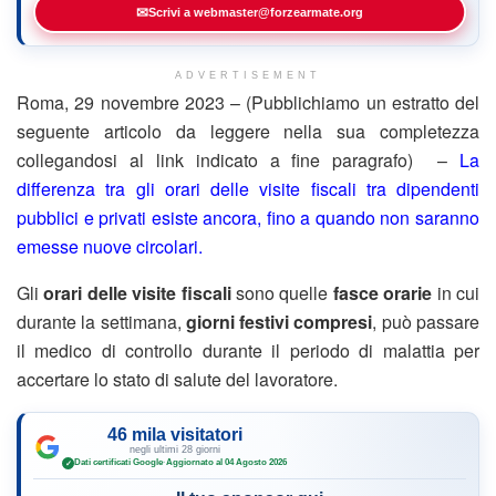
✉
Scrivi a webmaster@forzearmate.org
ADVERTISEMENT
Roma, 29 novembre 2023 – (Pubblichiamo un estratto del
seguente articolo da leggere nella sua completezza
collegandosi al link indicato a fine paragrafo) –
La
differenza tra gli orari delle visite fiscali tra dipendenti
pubblici e privati esiste ancora, fino a quando non saranno
emesse nuove circolari.
Gli
orari delle visite fiscali
sono quelle
fasce orarie
in cui
durante la settimana,
giorni festivi compresi
, può passare
il medico di controllo durante il periodo di malattia per
accertare lo stato di salute del lavoratore.
46 mila visitatori
negli ultimi 28 giorni
Dati certificati Google
·
Aggiornato al 04 Agosto 2026
✓