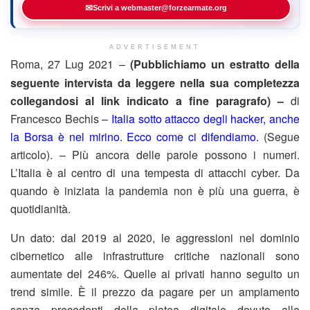
✉
Scrivi a webmaster@forzearmate.org
ADVERTISEMENT
Roma, 27 Lug 2021 –
(Pubblichiamo un estratto della
seguente intervista da leggere nella sua completezza
collegandosi al link indicato a fine paragrafo) –
di
Francesco Bechis –
Italia sotto attacco degli hacker, anche
la Borsa è nel mirino. Ecco come ci difendiamo.
(Segue
articolo). – Più ancora delle parole possono i numeri.
L’Italia è al centro di una tempesta di attacchi cyber. Da
quando è iniziata la pandemia non è più una guerra, è
quotidianità.
Un dato: dal 2019 al 2020, le aggressioni nel dominio
cibernetico alle infrastrutture critiche nazionali sono
aumentate del 246%. Quelle ai privati hanno seguito un
trend simile. È il prezzo da pagare per un ampiamento
senza precedenti della platea digitale dovuto alle