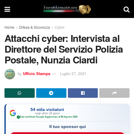
Home
Difesa & Sicurezza
Cyber
Attacchi cyber: Intervista al
Direttore del Servizio Polizia
Postale, Nunzia Ciardi
by
Ufficio Stampa
Luglio 27, 2021
54 mila visitatori
negli ultimi 28 giorni
Dati certificati Google
·
Aggiornato al 08 Agosto 2026
✓
Il tuo sponsor qui