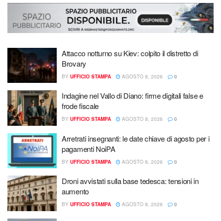
Attacco notturno su Kiev: colpito il distretto di
Brovary
BY
UFFICIO STAMPA
AGOSTO 8, 2026
0
Indagine nel Vallo di Diano: firme digitali false e
frode fiscale
BY
UFFICIO STAMPA
AGOSTO 8, 2026
0
Arretrati insegnanti: le date chiave di agosto per i
pagamenti NoiPA
BY
UFFICIO STAMPA
AGOSTO 8, 2026
0
Droni avvistati sulla base tedesca: tensioni in
aumento
BY
UFFICIO STAMPA
AGOSTO 8, 2026
0