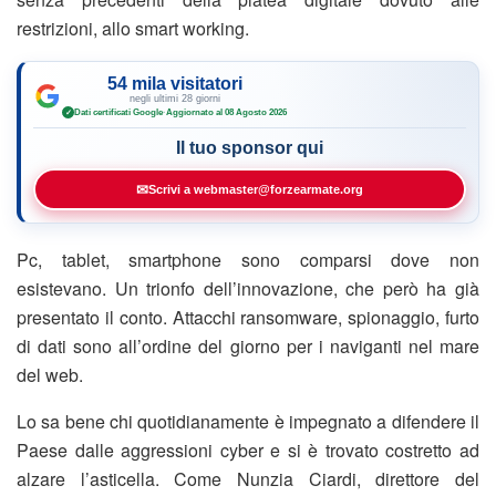
restrizioni, allo smart working.
54 mila visitatori
negli ultimi 28 giorni
Dati certificati Google
·
Aggiornato al 08 Agosto 2026
✓
Il tuo sponsor qui
✉
Scrivi a webmaster@forzearmate.org
Pc, tablet, smartphone sono comparsi dove non
esistevano. Un trionfo dell’innovazione, che però ha già
presentato il conto. Attacchi ransomware, spionaggio, furto
di dati sono all’ordine del giorno per i naviganti nel mare
del web.
Lo sa bene chi quotidianamente è impegnato a difendere il
Paese dalle aggressioni cyber e si è trovato costretto ad
alzare l’asticella. Come Nunzia Ciardi, direttore del