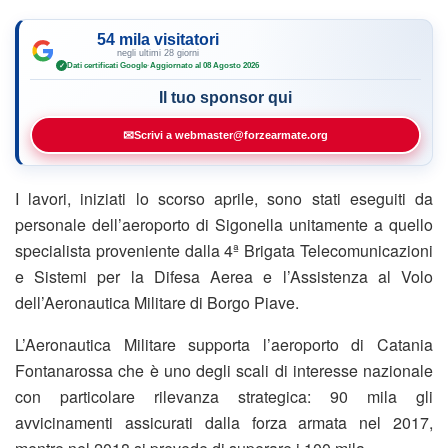
54 mila visitatori
negli ultimi 28 giorni
Dati certificati Google
·
Aggiornato al 08 Agosto 2026
✓
Il tuo sponsor qui
✉
Scrivi a webmaster@forzearmate.org
I lavori, iniziati lo scorso aprile, sono stati eseguiti da
personale dell’aeroporto di Sigonella unitamente a quello
specialista proveniente dalla 4ª Brigata Telecomunicazioni
e Sistemi per la Difesa Aerea e l’Assistenza al Volo
dell’Aeronautica Militare di Borgo Piave.
L’Aeronautica Militare supporta l’aeroporto di Catania
Fontanarossa che è uno degli scali di interesse nazionale
con particolare rilevanza strategica: 90 mila gli
avvicinamenti assicurati dalla forza armata nel 2017,