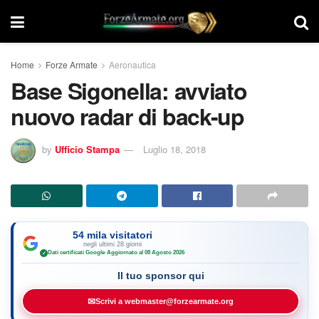
Home
Forze Armate
Aeronautica
Base Sigonella: avviato
nuovo radar di back-up
by
Ufficio Stampa
Luglio 18, 2018
54 mila visitatori
negli ultimi 28 giorni
Dati certificati Google
·
Aggiornato al 08 Agosto 2026
✓
Il tuo sponsor qui
✉
Scrivi a webmaster@forzearmate.org