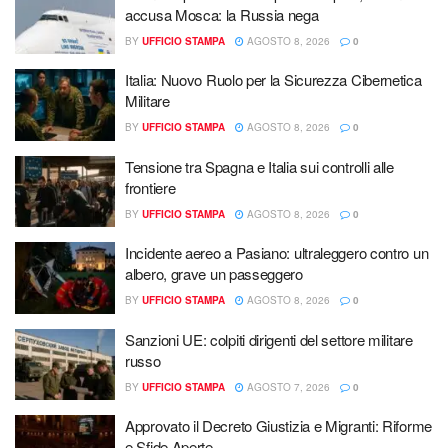
accusa Mosca: la Russia nega
BY
UFFICIO STAMPA
AGOSTO 8, 2026
0
Italia: Nuovo Ruolo per la Sicurezza Cibernetica
Militare
BY
UFFICIO STAMPA
AGOSTO 8, 2026
0
Tensione tra Spagna e Italia sui controlli alle
frontiere
BY
UFFICIO STAMPA
AGOSTO 8, 2026
0
Incidente aereo a Pasiano: ultraleggero contro un
albero, grave un passeggero
BY
UFFICIO STAMPA
AGOSTO 8, 2026
0
Sanzioni UE: colpiti dirigenti del settore militare
russo
BY
UFFICIO STAMPA
AGOSTO 7, 2026
0
Approvato il Decreto Giustizia e Migranti: Riforme
e Sfide Aperte