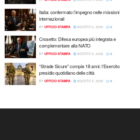
Italia: confermato l’impegno nelle missioni
internazionali
BY
UFFICIO STAMPA
AGOSTO 5, 2026
0
Crosetto: Difesa europea più integrata e
complementare alla NATO
BY
UFFICIO STAMPA
AGOSTO 5, 2026
0
“Strade Sicure” compie 18 anni: l’Esercito
presidio quotidiano delle città
BY
UFFICIO STAMPA
AGOSTO 5, 2026
0