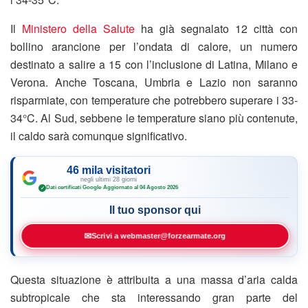
Il
Ministero della Salute
ha già segnalato 12 città con
bollino arancione per l’ondata di calore, un numero
destinato a salire a 15 con l’inclusione di Latina, Milano e
Verona. Anche Toscana, Umbria e Lazio non saranno
risparmiate, con temperature che potrebbero superare i 33-
34°C. Al Sud, sebbene le temperature siano più contenute,
il caldo sarà comunque significativo.
46 mila visitatori
negli ultimi 28 giorni
Dati certificati Google
·
Aggiornato al 04 Agosto 2026
✓
Il tuo sponsor qui
✉
Scrivi a webmaster@forzearmate.org
Questa situazione è attribuita a una massa d’aria calda
subtropicale che sta interessando gran parte del