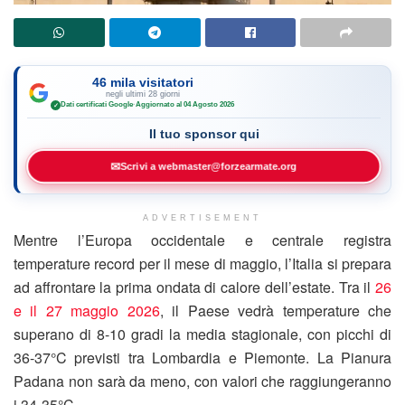
46 mila visitatori
negli ultimi 28 giorni
Dati certificati Google
·
Aggiornato al 04 Agosto 2026
✓
Il tuo sponsor qui
✉
Scrivi a webmaster@forzearmate.org
ADVERTISEMENT
Mentre l’Europa occidentale e centrale registra
temperature record per il mese di maggio, l’Italia si prepara
ad affrontare la prima ondata di calore dell’estate. Tra il
26
e il 27 maggio 2026
, il Paese vedrà temperature che
superano di 8-10 gradi la media stagionale, con picchi di
36-37°C previsti tra Lombardia e Piemonte. La Pianura
Padana non sarà da meno, con valori che raggiungeranno
i 34-35°C.