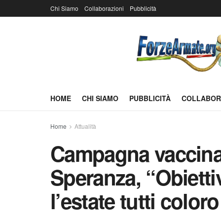
Chi Siamo
Collaborazioni
Pubblicità
HOME
CHI SIAMO
PUBBLICITÀ
COLLABOR
Home
Attualità
Campagna vaccinal
Speranza, “Obietti
l’estate tutti colo