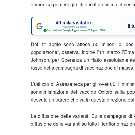
domenica pomeriggio, ritiene il prossimo trimestr
49 mila visitatori
Il 
negli ultimi 28 giorni
Dati certificati Google
·
Aggiornato al 06 Agosto 2026
✓
Dal 1° aprile sono attese 50 milioni di dos
popolazione”, osserva. Inoltre l’11 marzo l’E
Johnson, per Speranza un “fatto assolutamente d
russo nella campagna di vaccinazione di massa.
L’utilizzo di Astrazeneca per gli over 65. Il min
somministrazione del vaccino Oxford sulla pop
ricevuto un parere che va in questa direzione dal
La diffusione delle varianti. Sulla campagna di 
diffusione delle varianti su tutto il territorio nazio