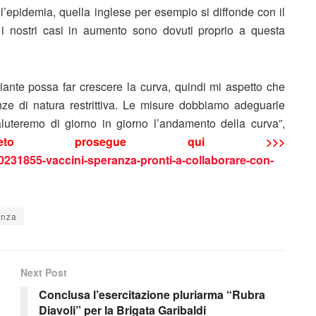
l’epidemia, quella inglese per esempio si diffonde con il
 i nostri casi in aumento sono dovuti proprio a questa
riante possa far crescere la curva, quindi mi aspetto che
nze di natura restrittiva. Le misure dobbiamo adeguarle
luteremo di giorno in giorno l’andamento della curva”,
ompleto prosegue qui >>>
10231855-vaccini-speranza-pronti-a-collaborare-con-
anza
Next Post
Conclusa l’esercitazione pluriarma “Rubra
Diavoli” per la Brigata Garibaldi