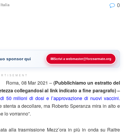
0
,
Italia
 tuo sponsor qui
✉
Scrivi a webmaster@forzearmate.org
ERTISEMENT
Roma, 08 Mar 2021 –
(Pubblichiamo un estratto del
ezza collegandosi al link indicato a fine paragrafo) –
 di 50 milioni di dosi e l’approvazione di nuovi vaccini.
 stenta a decollare, ma Roberto Speranza mira in alto e
che lo vorranno”.
ziata alla trasmissione Mezz’ora in più in onda su Raitre