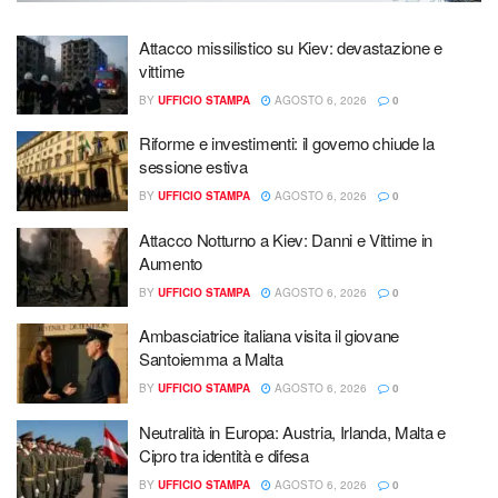
Attacco missilistico su Kiev: devastazione e
vittime
BY
UFFICIO STAMPA
AGOSTO 6, 2026
0
Riforme e investimenti: il governo chiude la
sessione estiva
BY
UFFICIO STAMPA
AGOSTO 6, 2026
0
Attacco Notturno a Kiev: Danni e Vittime in
Aumento
BY
UFFICIO STAMPA
AGOSTO 6, 2026
0
Ambasciatrice italiana visita il giovane
Santoiemma a Malta
BY
UFFICIO STAMPA
AGOSTO 6, 2026
0
Neutralità in Europa: Austria, Irlanda, Malta e
Cipro tra identità e difesa
BY
UFFICIO STAMPA
AGOSTO 6, 2026
0