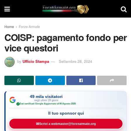
Home
Forze Armate
COISP: pagamento fondo per
vice questori
by
Ufficio Stampa
Settembre 28, 2024
49 mila visitatori
negli ultimi 28 giorni
Dati certificati Google
·
Aggiornato al 06 Agosto 2026
✓
Il tuo sponsor qui
✉
Scrivi a webmaster@forzearmate.org