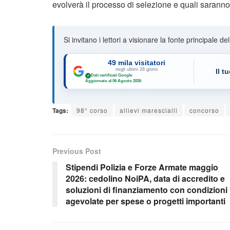
evolverà il processo di selezione e quali saranno 
Si invitano i lettori a visionare la fonte principale de
49 mila visitatori
negli ultimi 28 giorni
Il t
Dati certificati Google
·
✓
Aggiornato al 06 Agosto 2026
Tags:
98° corso
allievi marescialli
concorso
Previous Post
Stipendi Polizia e Forze Armate maggio
2026: cedolino NoiPA, data di accredito e
soluzioni di finanziamento con condizioni
agevolate per spese o progetti importanti