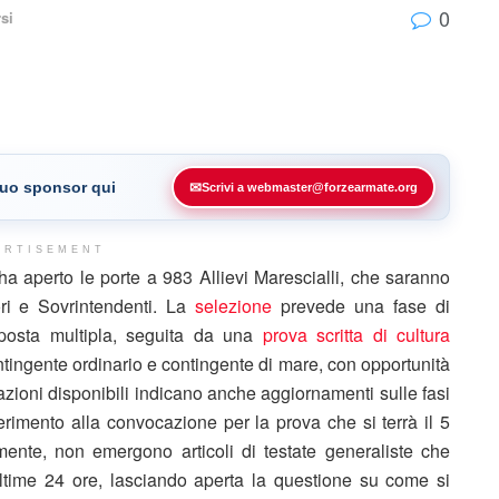
0
si
 tuo sponsor qui
✉
Scrivi a webmaster@forzearmate.org
ERTISEMENT
ha aperto le porte a 983 Allievi Marescialli, che saranno
ori e Sovrintendenti. La
selezione
prevede una fase di
sposta multipla, seguita da una
prova scritta di cultura
contingente ordinario e contingente di mare, con opportunità
azioni disponibili indicano anche aggiornamenti sulle fasi
ferimento alla convocazione per la prova che si terrà il 5
nte, non emergono articoli di testate generaliste che
ltime 24 ore, lasciando aperta la questione su come si