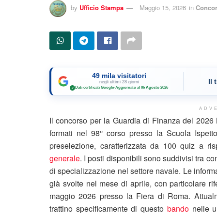
by
Ufficio Stampa
Maggio 15, 2026
in
Concor
49 mila visitatori
Il
negli ultimi 28 giorni
Dati certificati Google
·
Aggiornato al 06 Agosto 2026
✓
ADV
Il concorso per la Guardia di Finanza del 2026 
formati nel 98° corso presso la Scuola Ispett
preselezione, caratterizzata da 100 quiz a ri
generale
. I posti disponibili sono suddivisi tra 
di specializzazione nel settore navale. Le inform
già svolte nel mese di aprile, con particolare ri
maggio 2026 presso la Fiera di Roma. Attualme
trattino specificamente di questo
bando
nelle u