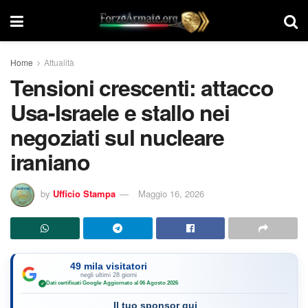
Home
Attualità
Tensioni crescenti: attacco
Usa-Israele e stallo nei
negoziati sul nucleare
iraniano
by
Ufficio Stampa
Maggio 16, 2026
49 mila visitatori
negli ultimi 28 giorni
Dati certificati Google
·
Aggiornato al 06 Agosto 2026
✓
Il tuo sponsor qui