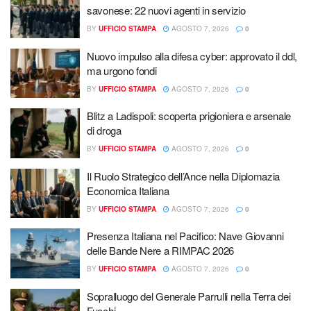
savonese: 22 nuovi agenti in servizio
BY
UFFICIO STAMPA
AGOSTO 7, 2026
0
Nuovo impulso alla difesa cyber: approvato il ddl,
ma urgono fondi
BY
UFFICIO STAMPA
AGOSTO 7, 2026
0
Blitz a Ladispoli: scoperta prigioniera e arsenale
di droga
BY
UFFICIO STAMPA
AGOSTO 7, 2026
0
Il Ruolo Strategico dell’Ance nella Diplomazia
Economica Italiana
BY
UFFICIO STAMPA
AGOSTO 7, 2026
0
Presenza Italiana nel Pacifico: Nave Giovanni
delle Bande Nere a RIMPAC 2026
BY
UFFICIO STAMPA
AGOSTO 7, 2026
0
Sopralluogo del Generale Parrulli nella Terra dei
Fuochi