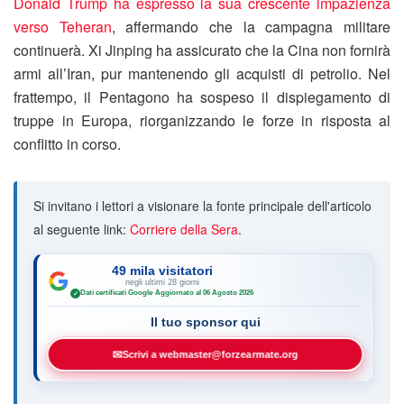
Donald Trump ha espresso la sua crescente impazienza
verso Teheran
, affermando che la campagna militare
continuerà. Xi Jinping ha assicurato che la Cina non fornirà
armi all’Iran, pur mantenendo gli acquisti di petrolio. Nel
frattempo, il Pentagono ha sospeso il dispiegamento di
truppe in Europa, riorganizzando le forze in risposta al
conflitto in corso.
Si invitano i lettori a visionare la fonte principale dell'articolo
al seguente link:
Corriere della Sera
.
49 mila visitatori
negli ultimi 28 giorni
Dati certificati Google
·
Aggiornato al 06 Agosto 2026
✓
Il tuo sponsor qui
✉
Scrivi a webmaster@forzearmate.org