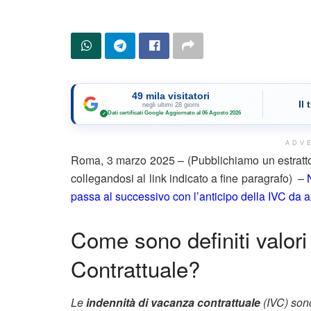
49 mila visitatori
Il
negli ultimi 28 giorni
Dati certificati Google
·
Aggiornato al 06 Agosto 2026
✓
ADV
Roma, 3 marzo 2025 – (Pubblichiamo un estratto
collegandosi al link indicato a fine paragrafo) –
passa al successivo con l’anticipo della IVC da a
Come sono definiti valori
Contrattuale?
Le
indennità di vacanza contrattuale
(IVC) sono