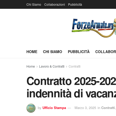
Chi Siamo
Collaborazioni
Pubblicità
HOME
CHI SIAMO
PUBBLICITÀ
COLLABOR
Home
Lavoro & Contratti
Contratti
Contratto 2025-202
indennità di vacan
by
Ufficio Stampa
Marzo 3, 2025
in
Contratti