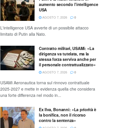
aumento secondo l’intelligence
USA
AGOSTO 7, 2026
0
L'intelligence USA avverte di un possibile attacco
limitato di Putin alla Nato.
Contratto militari, USAMi: «La
dirigenza va tutelata, ma la
stessa forza serviva anche per
il personale contrattualizzato»
AGOSTO 7, 2026
0
USAMi Aeronautica torna sul rinnovo contrattuale
2025-2027 e mette in evidenza quella che considera
una forte differenza nel modo in...
Ex Ilva, Bonanni: «La priorità è
la bonifica, non il ricorso
contro la sentenza»
AGOSTO 7, 2026
0