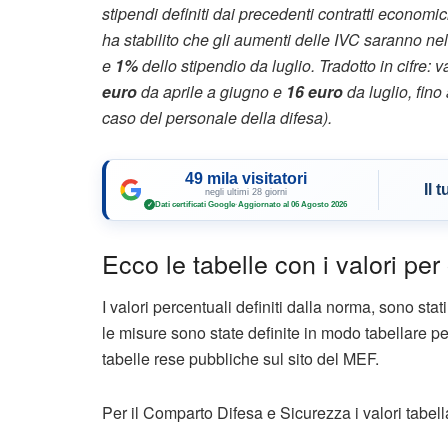
stipendi definiti dai precedenti contratti economic
ha stabilito che gli aumenti delle IVC saranno ne
e
1%
dello stipendio da luglio. Tradotto in cifre: 
euro
da aprile a giugno e
16 euro
da luglio, fino
caso del personale della difesa).
49 mila visitatori
Il 
negli ultimi 28 giorni
Dati certificati Google
·
Aggiornato al 06 Agosto 2026
✓
Ecco le tabelle con i valori pe
I valori percentuali definiti dalla norma, sono stat
le misure sono state definite in modo tabellare p
tabelle rese pubbliche sul sito del MEF.
Per il Comparto Difesa e Sicurezza i valori tabella