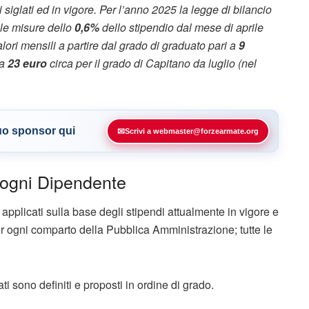
i siglati ed in vigore. Per l’anno 2025 la legge di bilancio
lle misure dello
0,6%
dello stipendio dal mese di aprile
valori mensili a partire dal grado di graduato pari a
9
 a
23 euro
circa per il grado di Capitano da luglio (nel
tuo sponsor qui
✉
Scrivi a webmaster@forzearmate.org
r ogni Dipendente
i applicati sulla base degli stipendi attualmente in vigore e
er ogni comparto della Pubblica Amministrazione; tutte le
ti sono definiti e proposti in ordine di grado.