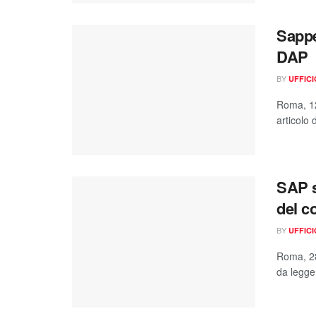
Sappe
DAP
BY
UFFIC
Roma, 12
articolo 
SAP s
del c
BY
UFFIC
Roma, 28
da legger