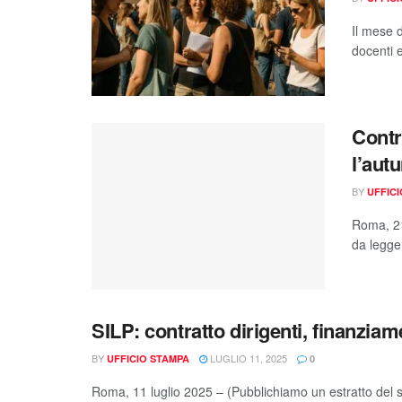
Il mese d
docenti 
Contra
l’aut
BY
UFFIC
Roma, 21
da legger
SILP: contratto dirigenti, finanziame
BY
LUGLIO 11, 2025
UFFICIO STAMPA
0
Roma, 11 luglio 2025 – (Pubblichiamo un estratto del 