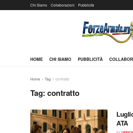
Chi Siamo
Collaborazioni
Pubblicità
HOME
CHI SIAMO
PUBBLICITÀ
COLLABOR
Home
Tag
contratto
Tag:
contratto
Luglio
ATA
BY
UFFIC