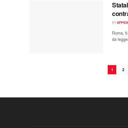
Statal
contr
BY
UFFIC
Roma, 5 
da legger
1
2