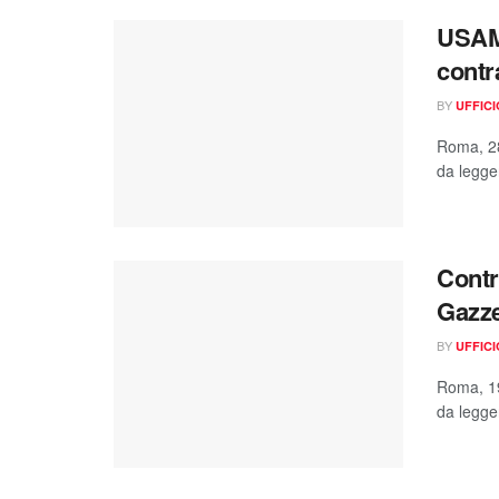
USAMI
contr
BY
UFFIC
Roma, 28
da legger
Contra
Gazze
BY
UFFIC
Roma, 19
da legger