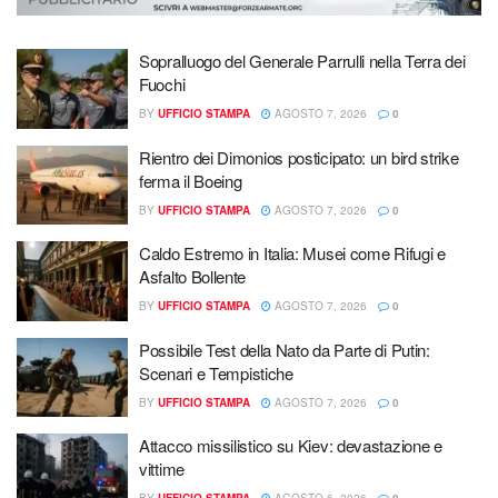
Sopralluogo del Generale Parrulli nella Terra dei
Fuochi
BY
UFFICIO STAMPA
AGOSTO 7, 2026
0
Rientro dei Dimonios posticipato: un bird strike
ferma il Boeing
BY
UFFICIO STAMPA
AGOSTO 7, 2026
0
Caldo Estremo in Italia: Musei come Rifugi e
Asfalto Bollente
BY
UFFICIO STAMPA
AGOSTO 7, 2026
0
Possibile Test della Nato da Parte di Putin:
Scenari e Tempistiche
BY
UFFICIO STAMPA
AGOSTO 7, 2026
0
Attacco missilistico su Kiev: devastazione e
vittime