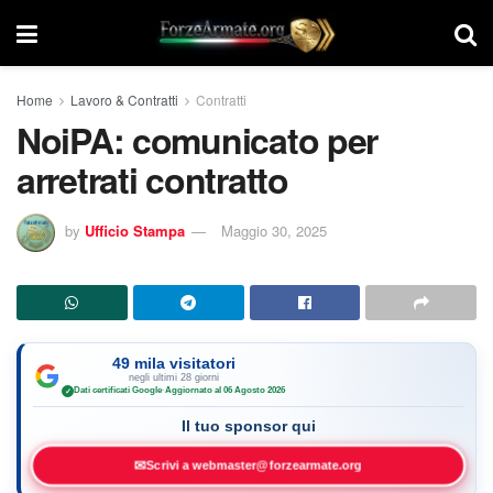
Home
Lavoro & Contratti
Contratti
NoiPA: comunicato per
arretrati contratto
by
Ufficio Stampa
Maggio 30, 2025
49 mila visitatori
negli ultimi 28 giorni
Dati certificati Google
·
Aggiornato al 06 Agosto 2026
✓
Il tuo sponsor qui
✉
Scrivi a webmaster@forzearmate.org