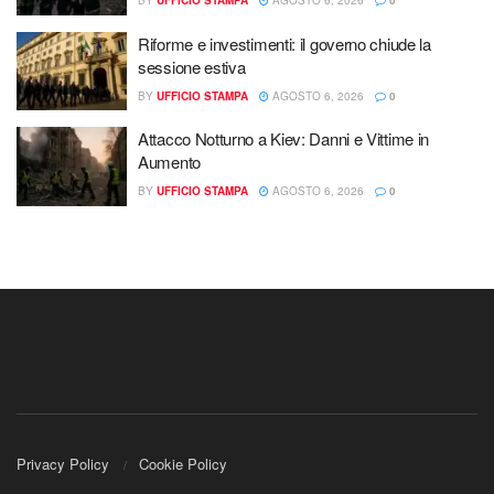
BY
UFFICIO STAMPA
AGOSTO 6, 2026
0
Riforme e investimenti: il governo chiude la
sessione estiva
BY
UFFICIO STAMPA
AGOSTO 6, 2026
0
Attacco Notturno a Kiev: Danni e Vittime in
Aumento
BY
UFFICIO STAMPA
AGOSTO 6, 2026
0
Privacy Policy
Cookie Policy