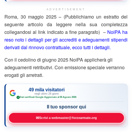
ADVERTISEMENT
Roma, 30 maggio 2025 – (Pubblichiamo un estratto del
seguente articolo da leggere nella sua completezza
collegandosi al link indicato a fine paragrafo) –
NoiPA ha
reso noto i dettagli per gli accrediti e adeguamenti stipendi
derivati dal rinnovo contrattuale, ecco tutti i dettagli.
Con il cedolino di giugno 2025 NoiPA applicherà gli
adeguamenti retributivi. Con emissione speciale verranno
erogati gli arretrati.
49 mila visitatori
negli ultimi 28 giorni
Dati certificati Google
·
Aggiornato al 06 Agosto 2026
✓
Il tuo sponsor qui
✉
Scrivi a webmaster@forzearmate.org