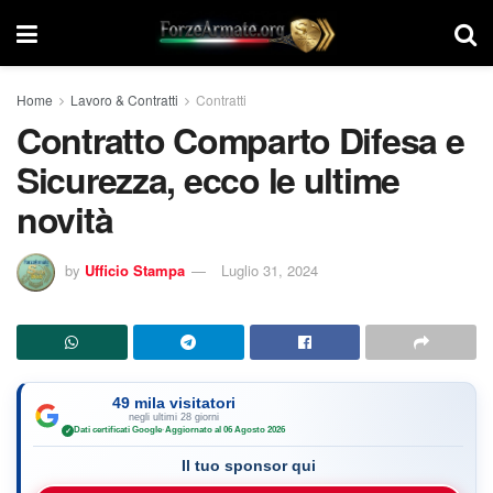
Home
Lavoro & Contratti
Contratti
Contratto Comparto Difesa e
Sicurezza, ecco le ultime
novità
by
Ufficio Stampa
Luglio 31, 2024
49 mila visitatori
negli ultimi 28 giorni
Dati certificati Google
·
Aggiornato al 06 Agosto 2026
✓
Il tuo sponsor qui