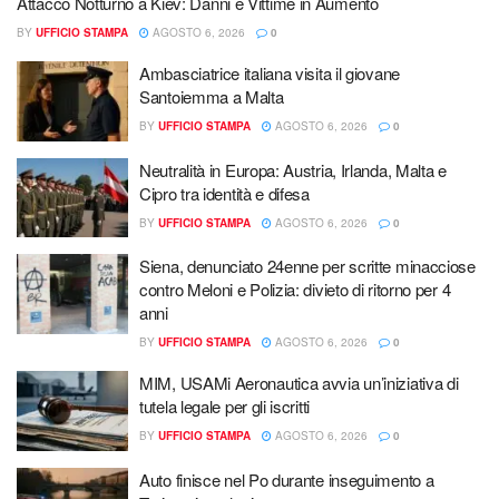
Attacco Notturno a Kiev: Danni e Vittime in Aumento
BY
UFFICIO STAMPA
AGOSTO 6, 2026
0
Ambasciatrice italiana visita il giovane
Santoiemma a Malta
BY
UFFICIO STAMPA
AGOSTO 6, 2026
0
Neutralità in Europa: Austria, Irlanda, Malta e
Cipro tra identità e difesa
BY
UFFICIO STAMPA
AGOSTO 6, 2026
0
Siena, denunciato 24enne per scritte minacciose
contro Meloni e Polizia: divieto di ritorno per 4
anni
BY
UFFICIO STAMPA
AGOSTO 6, 2026
0
MIM, USAMi Aeronautica avvia un’iniziativa di
tutela legale per gli iscritti
BY
UFFICIO STAMPA
AGOSTO 6, 2026
0
Auto finisce nel Po durante inseguimento a