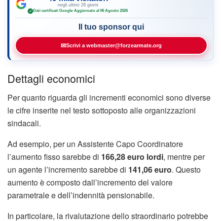
negli ultimi 28 giorni
Dati certificati Google
·
Aggiornato al 06 Agosto 2026
✓
Il tuo sponsor qui
✉
Scrivi a webmaster@forzearmate.org
Dettagli economici
Per quanto riguarda gli incrementi economici sono diverse
le cifre inserite nel testo sottoposto alle organizzazioni
sindacali.
Ad esempio, per un Assistente Capo Coordinatore
l’aumento fisso sarebbe di
166,28 euro lordi
, mentre per
un agente l’incremento sarebbe di
141,06 euro
. Questo
aumento è composto dall’incremento del valore
parametrale e dell’indennità pensionabile.
In particolare, la rivalutazione dello straordinario potrebbe