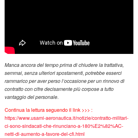
Manca ancora del tempo prima di chiudere la trattativa,
semmai, senza ulteriori spostamenti, potrebbe esserci
rammarico per aver perso l’occasione per un rinnovo di
contratto con cifre decisamente più corpose a tutto
vantaggio del personale
.
Continua la lettura seguendo il link >>> :
https://www.usami-aeronautica.it/notizie/contratto-militari-
ci-sono-sindacati-che-rinunciano-a-180%E2%82%AC-
netti-di-aumento-a-favore-del-cfi.html