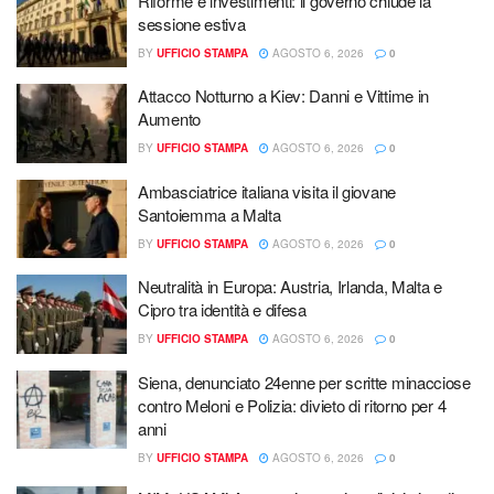
Riforme e investimenti: il governo chiude la
sessione estiva
BY
UFFICIO STAMPA
AGOSTO 6, 2026
0
Attacco Notturno a Kiev: Danni e Vittime in
Aumento
BY
UFFICIO STAMPA
AGOSTO 6, 2026
0
Ambasciatrice italiana visita il giovane
Santoiemma a Malta
BY
UFFICIO STAMPA
AGOSTO 6, 2026
0
Neutralità in Europa: Austria, Irlanda, Malta e
Cipro tra identità e difesa
BY
UFFICIO STAMPA
AGOSTO 6, 2026
0
Siena, denunciato 24enne per scritte minacciose
contro Meloni e Polizia: divieto di ritorno per 4
anni
BY
UFFICIO STAMPA
AGOSTO 6, 2026
0