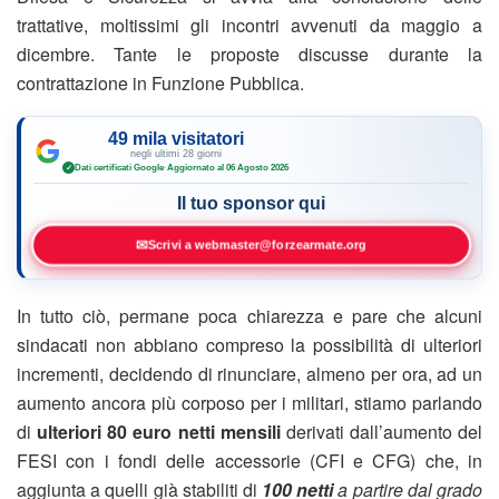
trattative, moltissimi gli incontri avvenuti da maggio a
dicembre. Tante le proposte discusse durante la
contrattazione in Funzione Pubblica.
49 mila visitatori
negli ultimi 28 giorni
Dati certificati Google
·
Aggiornato al 06 Agosto 2026
✓
Il tuo sponsor qui
✉
Scrivi a webmaster@forzearmate.org
In tutto ciò, permane poca chiarezza e pare che alcuni
sindacati non abbiano compreso la possibilità di ulteriori
incrementi, decidendo di rinunciare, almeno per ora, ad un
aumento ancora più corposo per i militari, stiamo parlando
di
ulteriori 80 euro netti mensili
derivati dall’aumento del
FESI con i fondi delle accessorie (CFI e CFG) che, in
aggiunta a quelli già stabiliti di
100 netti
a partire dal grado