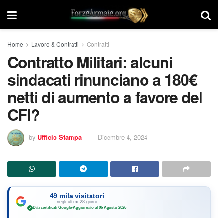
Home
Lavoro & Contratti
Contratti
Contratto Militari: alcuni
sindacati rinunciano a 180€
netti di aumento a favore del
CFI?
by
Ufficio Stampa
Dicembre 4, 2024
49 mila visitatori
negli ultimi 28 giorni
Dati certificati Google
·
Aggiornato al 06 Agosto 2026
✓