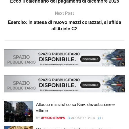
Ecco il calendario dei pagamenti di dicembre 2025
Next Post
Esercito: in attesa di nuovo mezzi corazzati, si affida
all’Ariete C2
Attacco missilistico su Kiev: devastazione e
vittime
BY
UFFICIO STAMPA
AGOSTO 6, 2026
0