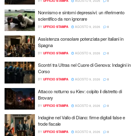
BY
UFFICIO STAMPA
AGOSTO 9, 2026
0
Nonnismo e sintomi depressivi: un riferimento
scientifico da non ignorare
BY
UFFICIO STAMPA
AGOSTO 9, 2026
0
Assistenza consolare potenziata per italiani in
Spagna
BY
UFFICIO STAMPA
AGOSTO 9, 2026
0
Scontri tra Ultras nel Cuore di Genova: Indagini in
Corso
BY
UFFICIO STAMPA
AGOSTO 9, 2026
0
Attacco notturno su Kiev: colpito il distretto di
Brovary
BY
UFFICIO STAMPA
AGOSTO 8, 2026
0
Indagine nel Vallo di Diano: firme digitali false e
frode fiscale
BY
UFFICIO STAMPA
AGOSTO 8, 2026
0