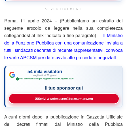
ADVERTISEMENT
Roma, 11 aprile 2024 – (Pubblichiamo un estratto del
seguente articolo da leggere nella sua completezza
collegandosi al link indicato a fine paragrafo) –
Il Ministro
della Funzione Pubblica con una comunicazione inviata a
tutti i sindacati decretati di recente rappresentativi, convoca
le varie APCSM per dare avvio alle procedure negoziali.
54 mila visitatori
negli ultimi 28 giorni
Dati certificati Google
·
Aggiornato al 08 Agosto 2026
✓
Il tuo sponsor qui
✉
Scrivi a webmaster@forzearmate.org
Alcuni giorni dopo la pubblicazione in Gazzetta Ufficiale
dei decreti firmati dal Ministro della Pubblica