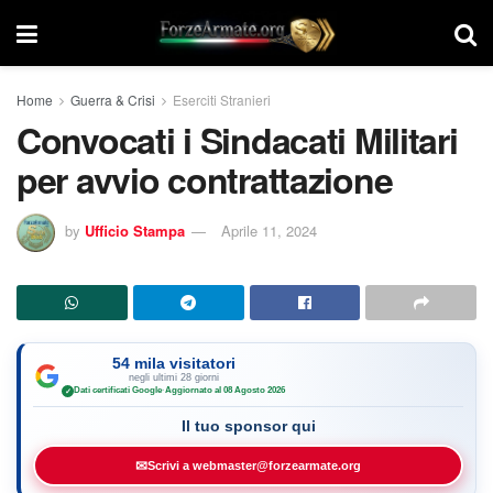
Home
Guerra & Crisi
Eserciti Stranieri
Convocati i Sindacati Militari
per avvio contrattazione
by
Ufficio Stampa
Aprile 11, 2024
54 mila visitatori
negli ultimi 28 giorni
Dati certificati Google
·
Aggiornato al 08 Agosto 2026
✓
Il tuo sponsor qui
✉
Scrivi a webmaster@forzearmate.org