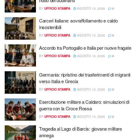
nodo dei dublinanti
ForzeArmate.org
BY
UFFICIO STAMPA
AGOSTO 10, 2026
0
Carceri italiane: sovraffollamento e caldo
Immagine AI
insostenibili
ForzeArmate.org
BY
UFFICIO STAMPA
AGOSTO 10, 2026
0
Accordo tra Portogallo e Italia per nuove fragate
Immagine AI
BY
UFFICIO STAMPA
AGOSTO 10, 2026
0
ForzeArmate.org
Germania: ripristino dei trasferimenti di migranti
Immagine AI
verso Italia e Grecia
ForzeArmate.org
BY
UFFICIO STAMPA
AGOSTO 10, 2026
0
Esercitazione militare a Caldaro: simulazioni di
Immagine AI
guerra con la Croce Rossa
ForzeArmate.org
BY
UFFICIO STAMPA
AGOSTO 10, 2026
0
Tragedia al Lago di Barcis: giovane militare
Immagine AI
annega