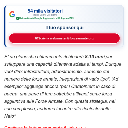
54 mila visitatori
negli ultimi 28 giorni
Dati certificati Google
·
Aggiornato al 08 Agosto 2026
✓
Il tuo sponsor qui
✉
Scrivi a webmaster@forzearmate.org
E’ un piano che chiaramente richiederà
8-10 anni
per
sviluppare una capacità difensiva adatta ai tempi. Dunque
vuol dire: infrastrutture, addestramento, aumento del
numero delle forze armate, integrazioni di vario tipo”
.
“Ad
esempio”
aggiunge ancora
“per i Carabinieri: in caso di
guerra, una parte di loro potrebbe attivarsi come forza
aggiuntiva alle Forze Armate. Con questa strategia, nel
suo complesso, andremo incontro alle richieste della
Nato”
.
Continua la lettura seguendo il link >>> :