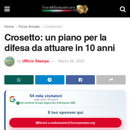
Home
Forze Armate
Carabinieri
Crosetto: un piano per la
difesa da attuare in 10 anni
by
Ufficio Stampa
Marzo 25, 2025
54 mila visitatori
negli ultimi 28 giorni
Dati certificati Google
·
Aggiornato al 08 Agosto 2026
✓
Il tuo sponsor qui
✉
Scrivi a webmaster@forzearmate.org