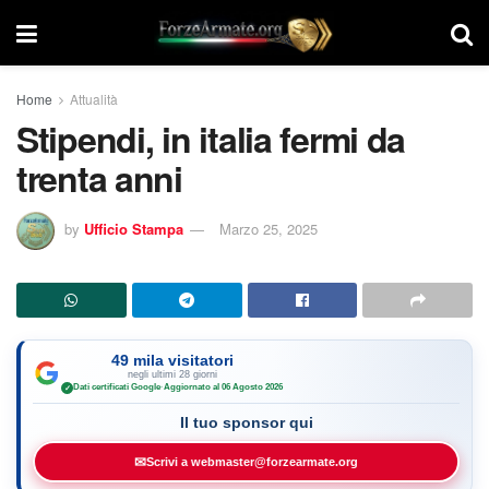
Home
Attualità
Stipendi, in italia fermi da
trenta anni
by
Ufficio Stampa
Marzo 25, 2025
49 mila visitatori
negli ultimi 28 giorni
Dati certificati Google
·
Aggiornato al 06 Agosto 2026
✓
Il tuo sponsor qui
✉
Scrivi a webmaster@forzearmate.org