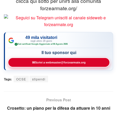
clicca qui sotto per unirti alla comunità
forzearmate.org/
49 mila visitatori
negli ultimi 28 giorni
Dati certificati Google
·
Aggiornato al 06 Agosto 2026
✓
Il tuo sponsor qui
✉
Scrivi a webmaster@forzearmate.org
Tags:
OCSE
stipendi
Previous Post
Crosetto: un piano per la difesa da attuare in 10 anni