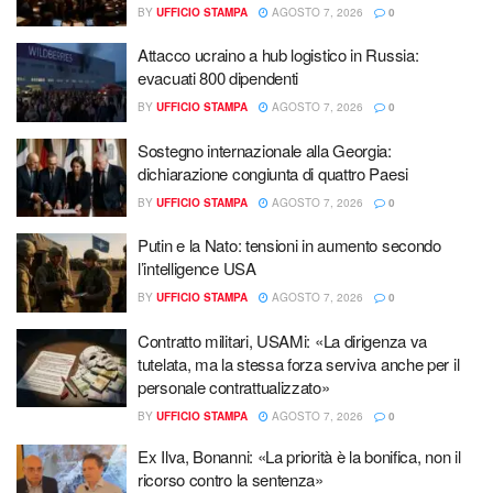
BY
UFFICIO STAMPA
AGOSTO 7, 2026
0
Attacco ucraino a hub logistico in Russia:
evacuati 800 dipendenti
BY
UFFICIO STAMPA
AGOSTO 7, 2026
0
Sostegno internazionale alla Georgia:
dichiarazione congiunta di quattro Paesi
BY
UFFICIO STAMPA
AGOSTO 7, 2026
0
Putin e la Nato: tensioni in aumento secondo
l’intelligence USA
BY
UFFICIO STAMPA
AGOSTO 7, 2026
0
Contratto militari, USAMi: «La dirigenza va
tutelata, ma la stessa forza serviva anche per il
personale contrattualizzato»
BY
UFFICIO STAMPA
AGOSTO 7, 2026
0
Ex Ilva, Bonanni: «La priorità è la bonifica, non il
ricorso contro la sentenza»