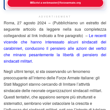
✉
Scrivi a webmaster@forzearmate.org
ADVERTISEMENT
Roma, 27 agosto 2024 – (Pubblichiamo un estratto del
seguente articolo da leggere nella sua completezza
collegandosi al link indicato a fine paragrafo) –
Le recenti
vicende che hanno interessato alcuni sindacati dei
carabinieri, conducono il pensiero alle azioni dei vertici
che minano pesantemente la libertà di pensiero dei
sindacati militari.
Negli ultimi tempi, si sta osservando un fenomeno
preoccupante all’interno delle Forze Armate italiane: gli
Stati Maggiori stanno cercando di limitare l’attività
sindacale delle neonate organizzazioni sindacali militari.
Questi tentativi, che appaiono sempre più strutturati e
sistematici, sembrano voler ostacolare la crescita e
l’influenza dei sindacati militari, nati con l’intento di tutelare