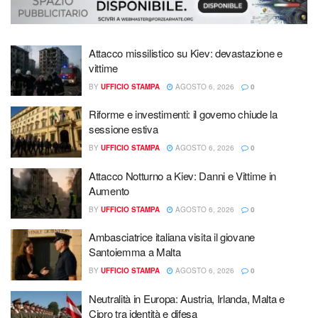
Attacco missilistico su Kiev: devastazione e
vittime
BY
UFFICIO STAMPA
AGOSTO 6, 2026
0
Riforme e investimenti: il governo chiude la
sessione estiva
BY
UFFICIO STAMPA
AGOSTO 6, 2026
0
Attacco Notturno a Kiev: Danni e Vittime in
Aumento
BY
UFFICIO STAMPA
AGOSTO 6, 2026
0
Ambasciatrice italiana visita il giovane
Santoiemma a Malta
BY
UFFICIO STAMPA
AGOSTO 6, 2026
0
Neutralità in Europa: Austria, Irlanda, Malta e
Cipro tra identità e difesa