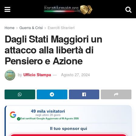
Home
Guerra & Crisi
Eserciti Stranieri
Dagli Stati Maggiori un
attacco alla libertà di
Pensiero e Azione
by
Ufficio Stampa
Agosto 27, 2024
49 mila visitatori
negli ultimi 28 giorni
Dati certificati Google
·
Aggiornato al 06 Agosto 2026
✓
Il tuo sponsor qui