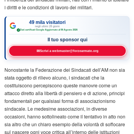
i diritti e le condizioni di lavoro dei militari.
49 mila visitatori
negli ultimi 28 giorni
Dati certificati Google
·
Aggiornato al 06 Agosto 2026
✓
Il tuo sponsor qui
✉
Scrivi a webmaster@forzearmate.org
Nonostante la Federazione dei Sindacati dell’AM non sia
stata oggetto di rilievo alcuno, i sindacati che la
costituiscono percepiscono queste manovre come un
attacco diretto alla libertà di pensiero e di azione, principi
fondamentali per qualsiasi forma di associazionismo
sindacale. Le medesime associazioni, in diverse
occasioni, hanno sottolineato come il tentativo in atto non
sia altro che un chiaro esempio della volontà di soffocare
sul nascere ogni voce critica all’interno delle istituzioni