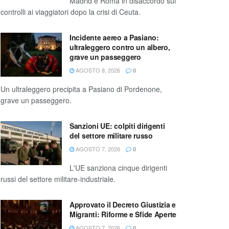
Madrid e Roma in disaccordo sui
controlli ai viaggiatori dopo la crisi di Ceuta.
Incidente aereo a Pasiano:
ultraleggero contro un albero,
grave un passeggero
AGOSTO 8, 2026
0
Un ultraleggero precipita a Pasiano di Pordenone,
grave un passeggero.
Sanzioni UE: colpiti dirigenti
del settore militare russo
AGOSTO 7, 2026
0
L'UE sanziona cinque dirigenti
russi del settore militare-industriale.
Approvato il Decreto Giustizia e
Migranti: Riforme e Sfide Aperte
AGOSTO 7, 2026
0