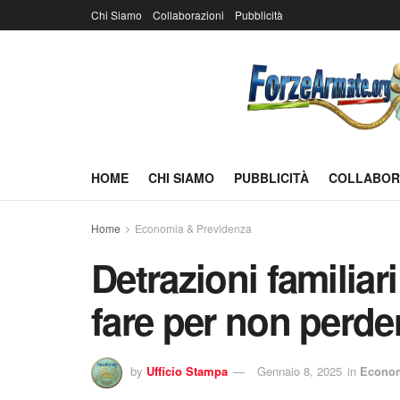
Chi Siamo
Collaborazioni
Pubblicità
HOME
CHI SIAMO
PUBBLICITÀ
COLLABOR
Home
Economia & Previdenza
Detrazioni familiar
fare per non perder
by
Ufficio Stampa
Gennaio 8, 2025
in
Econom