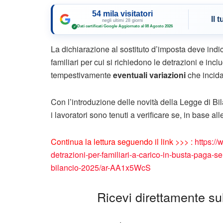
54 mila visitatori
Il 
negli ultimi 28 giorni
Dati certificati Google
·
Aggiornato al 08 Agosto 2026
✓
La dichiarazione al sostituto d’imposta deve indica
familiari per cui si richiedono le detrazioni e in
tempestivamente
eventuali variazioni
che incida
Con l’introduzione delle novità della Legge di Bil
i lavoratori sono tenuti a verificare se, in base a
Continua la lettura seguendo il link >>> :
https:/
detrazioni-per-familiari-a-carico-in-busta-paga-
bilancio-2025/ar-AA1x5WcS
Ricevi direttamente sul 