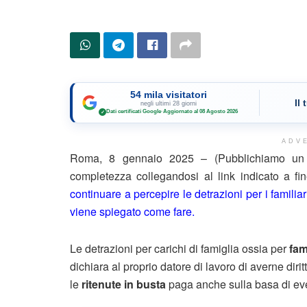
54 mila visitatori
Il
negli ultimi 28 giorni
Dati certificati Google
·
Aggiornato al 08 Agosto 2026
✓
ADV
Roma, 8 gennaio 2025 – (Pubblichiamo un e
completezza collegandosi al link indicato a f
continuare a percepire le detrazioni per i familia
viene spiegato come fare.
Le detrazioni per carichi di famiglia ossia per
fam
dichiara al proprio datore di lavoro di averne diritt
le
ritenute in busta
paga anche sulla basa di even