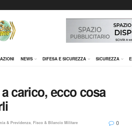
AZIONI
NEWS
DIFESA E SICUREZZA
SICUREZZA
E
i a carico, ecco cosa
li
0
ia & Previdenza
,
Fisco & Bilancio Militare