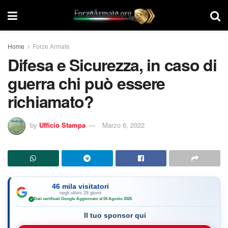
Home
Forze Armate
Difesa e Sicurezza, in caso di
guerra chi può essere
richiamato?
by
Ufficio Stampa
Marzo 6, 2022
46 mila visitatori
negli ultimi 28 giorni
Dati certificati Google
·
Aggiornato al 04 Agosto 2026
✓
Il tuo sponsor qui