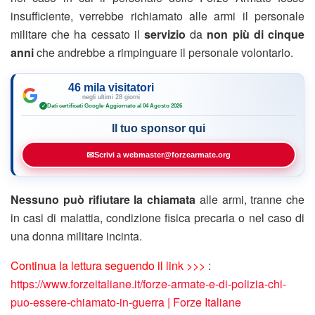
insufficiente, verrebbe richiamato alle armi il personale
militare che ha cessato il
servizio
da
non più di cinque
anni
che andrebbe a rimpinguare il personale volontario.
46 mila visitatori
negli ultimi 28 giorni
Dati certificati Google
·
Aggiornato al 04 Agosto 2026
✓
Il tuo sponsor qui
✉
Scrivi a webmaster@forzearmate.org
Nessuno può rifiutare la chiamata
alle armi, tranne che
in casi di malattia, condizione fisica precaria o nel caso di
una donna militare incinta.
Continua la lettura seguendo il link >>>
:
https://www.forzeitaliane.it/forze-armate-e-di-polizia-chi-
puo-essere-chiamato-in-guerra | Forze Italiane