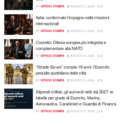
BY
UFFICIO STAMPA
AGOSTO 5, 2026
0
Italia: confermato l’impegno nelle missioni
internazionali
BY
UFFICIO STAMPA
AGOSTO 5, 2026
0
Crosetto: Difesa europea più integrata e
complementare alla NATO
BY
UFFICIO STAMPA
AGOSTO 5, 2026
0
“Strade Sicure” compie 18 anni: l’Esercito
presidio quotidiano delle città
BY
UFFICIO STAMPA
AGOSTO 5, 2026
0
Stipendi militari, gli aumenti netti dal 2027: le
tabelle per grado di Esercito, Marina,
Aeronautica, Carabinieri e Guardia di Finanza
BY
UFFICIO STAMPA
AGOSTO 5, 2026
0