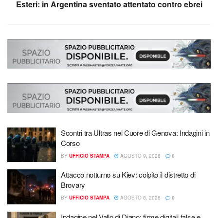
Esteri: in Argentina sventato attentato contro ebrei
Scontri tra Ultras nel Cuore di Genova: Indagini in
Corso
BY
UFFICIO STAMPA
AGOSTO 9, 2026
0
Attacco notturno su Kiev: colpito il distretto di
Brovary
BY
UFFICIO STAMPA
AGOSTO 8, 2026
0
Indagine nel Vallo di Diano: firme digitali false e