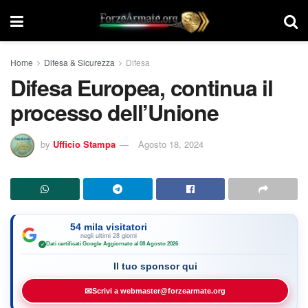
Home
Difesa & Sicurezza
Difesa
Difesa Europea, continua il
processo dell’Unione
by
Ufficio Stampa
Agosto 18, 2024
54 mila visitatori
negli ultimi 28 giorni
Dati certificati Google
·
Aggiornato al 08 Agosto 2026
✓
Il tuo sponsor qui
✉
Scrivi a webmaster@forzearmate.org