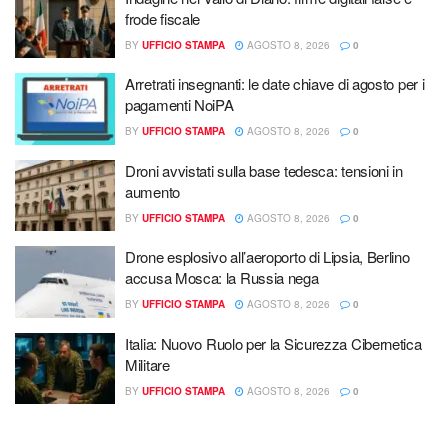
frode fiscale
BY
UFFICIO STAMPA
AGOSTO 8, 2026
0
Arretrati insegnanti: le date chiave di agosto per i
pagamenti NoiPA
BY
UFFICIO STAMPA
AGOSTO 8, 2026
0
Droni avvistati sulla base tedesca: tensioni in
aumento
BY
UFFICIO STAMPA
AGOSTO 8, 2026
0
Drone esplosivo all’aeroporto di Lipsia, Berlino
accusa Mosca: la Russia nega
BY
UFFICIO STAMPA
AGOSTO 8, 2026
0
Italia: Nuovo Ruolo per la Sicurezza Cibernetica
Militare
BY
UFFICIO STAMPA
AGOSTO 8, 2026
0