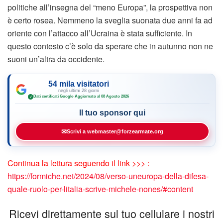
politiche all’insegna del “meno Europa”, la prospettiva non
è certo rosea. Nemmeno la sveglia suonata due anni fa ad
oriente con l’attacco all’Ucraina è stata sufficiente. In
questo contesto c’è solo da sperare che in autunno non ne
suoni un’altra da occidente.
54 mila visitatori
negli ultimi 28 giorni
Dati certificati Google
·
Aggiornato al 08 Agosto 2026
✓
Il tuo sponsor qui
✉
Scrivi a webmaster@forzearmate.org
Continua la lettura seguendo il link >>> :
https://formiche.net/2024/08/verso-uneuropa-della-difesa-
quale-ruolo-per-litalia-scrive-michele-nones/#content
Ricevi direttamente sul tuo cellulare i nostri