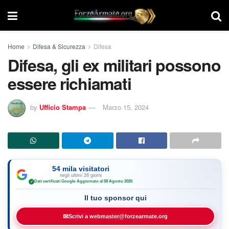
Home
Difesa & Sicurezza
Difesa
Difesa, gli ex militari possono
essere richiamati
by
Ufficio Stampa
Marzo 15, 2024
54 mila visitatori
negli ultimi 28 giorni
Dati certificati Google
·
Aggiornato al 08 Agosto 2026
✓
Il tuo sponsor qui
✉
Scrivi a webmaster@forzearmate.org