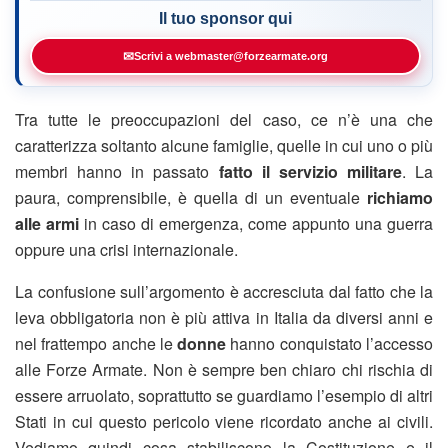
Il tuo sponsor qui
✉
Scrivi a webmaster@forzearmate.org
Tra tutte le preoccupazioni del caso, ce n’è una che
caratterizza soltanto alcune famiglie, quelle in cui uno o più
membri hanno in passato
fatto il servizio militare
. La
paura, comprensibile, è quella di un eventuale
richiamo
alle armi
in caso di emergenza, come appunto una guerra
oppure una crisi internazionale.
La confusione sull’argomento è accresciuta dal fatto che la
leva obbligatoria non è più attiva in Italia da diversi anni e
nel frattempo anche le
donne
hanno conquistato l’accesso
alle Forze Armate. Non è sempre ben chiaro chi rischia di
essere arruolato, soprattutto se guardiamo l’esempio di altri
Stati in cui questo pericolo viene ricordato anche ai civili.
Vediamo quindi cosa stabiliscono la Costituzione e il