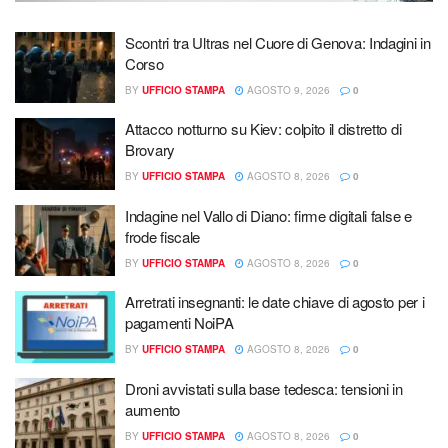
Scontri tra Ultras nel Cuore di Genova: Indagini in
Corso
BY
UFFICIO STAMPA
AGOSTO 9, 2026
0
Attacco notturno su Kiev: colpito il distretto di
Brovary
BY
UFFICIO STAMPA
AGOSTO 8, 2026
0
Indagine nel Vallo di Diano: firme digitali false e
frode fiscale
BY
UFFICIO STAMPA
AGOSTO 8, 2026
0
Arretrati insegnanti: le date chiave di agosto per i
pagamenti NoiPA
BY
UFFICIO STAMPA
AGOSTO 8, 2026
0
Droni avvistati sulla base tedesca: tensioni in
aumento
BY
UFFICIO STAMPA
AGOSTO 8, 2026
0