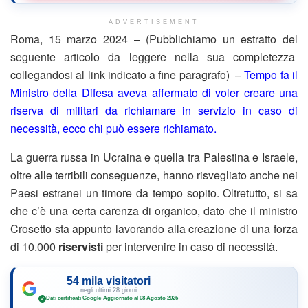
ADVERTISEMENT
Roma, 15 marzo 2024 – (Pubblichiamo un estratto del
seguente articolo da leggere nella sua completezza
collegandosi al link indicato a fine paragrafo) –
Tempo fa il
Ministro della Difesa aveva affermato di voler creare una
riserva di militari da richiamare in servizio in caso di
necessità, ecco chi può essere richiamato.
La guerra russa in Ucraina e quella tra Palestina e Israele,
oltre alle terribili conseguenze, hanno risvegliato anche nei
Paesi estranei un timore da tempo sopito. Oltretutto, si sa
che c’è una certa carenza di organico, dato che il ministro
Crosetto sta appunto lavorando alla creazione di una forza
di 10.000
riservisti
per intervenire in caso di necessità.
54 mila visitatori
negli ultimi 28 giorni
Dati certificati Google
·
Aggiornato al 08 Agosto 2026
✓