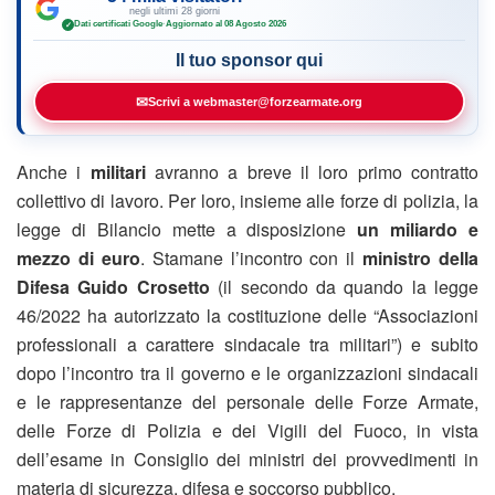
negli ultimi 28 giorni
Dati certificati Google
·
Aggiornato al 08 Agosto 2026
✓
Il tuo sponsor qui
✉
Scrivi a webmaster@forzearmate.org
Anche i
militari
avranno a breve il loro primo contratto
collettivo di lavoro. Per loro, insieme alle forze di polizia, la
legge di Bilancio mette a disposizione
un miliardo e
mezzo di euro
. Stamane l’incontro con il
ministro della
Difesa Guido Crosetto
(il secondo da quando la legge
46/2022 ha autorizzato la costituzione delle “Associazioni
professionali a carattere sindacale tra militari”) e subito
dopo l’incontro tra il governo e le organizzazioni sindacali
e le rappresentanze del personale delle Forze Armate,
delle Forze di Polizia e dei Vigili del Fuoco, in vista
dell’esame in Consiglio dei ministri dei provvedimenti in
materia di sicurezza, difesa e soccorso pubblico.