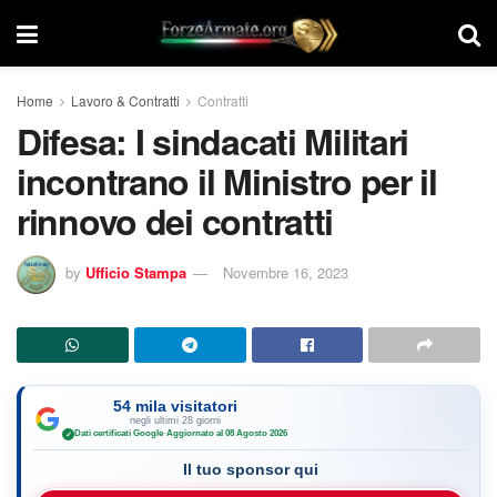
Home
Lavoro & Contratti
Contratti
Difesa: I sindacati Militari
incontrano il Ministro per il
rinnovo dei contratti
by
Ufficio Stampa
Novembre 16, 2023
54 mila visitatori
negli ultimi 28 giorni
Dati certificati Google
·
Aggiornato al 08 Agosto 2026
✓
Il tuo sponsor qui