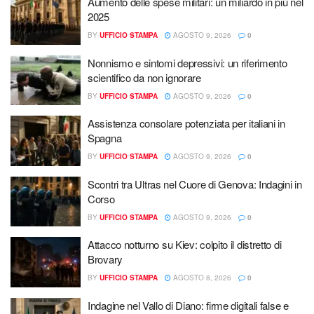
Aumento delle spese militari: un miliardo in più nel
2025
BY
UFFICIO STAMPA
AGOSTO 9, 2026
0
Nonnismo e sintomi depressivi: un riferimento
scientifico da non ignorare
BY
UFFICIO STAMPA
AGOSTO 9, 2026
0
Assistenza consolare potenziata per italiani in
Spagna
BY
UFFICIO STAMPA
AGOSTO 9, 2026
0
Scontri tra Ultras nel Cuore di Genova: Indagini in
Corso
BY
UFFICIO STAMPA
AGOSTO 9, 2026
0
Attacco notturno su Kiev: colpito il distretto di
Brovary
BY
UFFICIO STAMPA
AGOSTO 8, 2026
0
Indagine nel Vallo di Diano: firme digitali false e