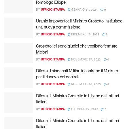
l’omologo Etiope
BY
UFFICIO STAMPA
GENNAIO 31, 2024
0
Uranio impoverito: Il Ministro Crosetto instituisce
una nuova commissione
BY
UFFICIO STAMPA
DICEMBRE 10, 2023
0
Crosetto: ci sono giudici che vogliono fermare
Meloni
BY
UFFICIO STAMPA
NOVEMBRE 27, 2023
0
Difesa: I sindacati Militari incontrano il Ministro
per il rinnovo dei contratti
BY
UFFICIO STAMPA
NOVEMBRE 16, 2023
0
Difesa, il Ministro Crosetto in Libano dai militari
Italiani
BY
UFFICIO STAMPA
OTTOBRE 24, 2023
0
Difesa, il Ministro Crosetto in Libano dai militari
Italiani