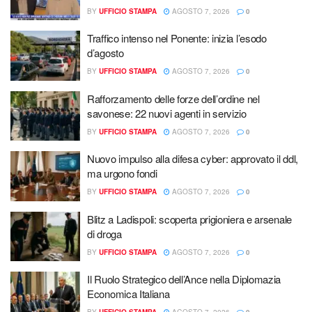
BY
UFFICIO STAMPA
AGOSTO 7, 2026
0
Traffico intenso nel Ponente: inizia l’esodo
d’agosto
BY
UFFICIO STAMPA
AGOSTO 7, 2026
0
Rafforzamento delle forze dell’ordine nel
savonese: 22 nuovi agenti in servizio
BY
UFFICIO STAMPA
AGOSTO 7, 2026
0
Nuovo impulso alla difesa cyber: approvato il ddl,
ma urgono fondi
BY
UFFICIO STAMPA
AGOSTO 7, 2026
0
Blitz a Ladispoli: scoperta prigioniera e arsenale
di droga
BY
UFFICIO STAMPA
AGOSTO 7, 2026
0
Il Ruolo Strategico dell’Ance nella Diplomazia
Economica Italiana