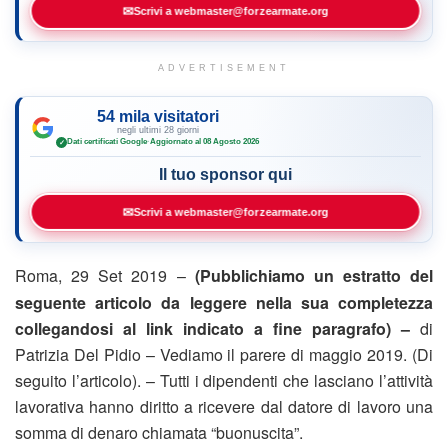
✉
Scrivi a webmaster@forzearmate.org
ADVERTISEMENT
54 mila visitatori
negli ultimi 28 giorni
Dati certificati Google
·
Aggiornato al 08 Agosto 2026
✓
Il tuo sponsor qui
✉
Scrivi a webmaster@forzearmate.org
Roma, 29 Set 2019 –
(Pubblichiamo un estratto del
seguente articolo da leggere nella sua completezza
collegandosi al link indicato a fine paragrafo) –
di
Patrizia Del Pidio – Vediamo il parere di maggio 2019. (Di
seguito l’articolo). – Tutti i dipendenti che lasciano l’attività
lavorativa hanno diritto a ricevere dal datore di lavoro una
somma di denaro chiamata “buonuscita”.