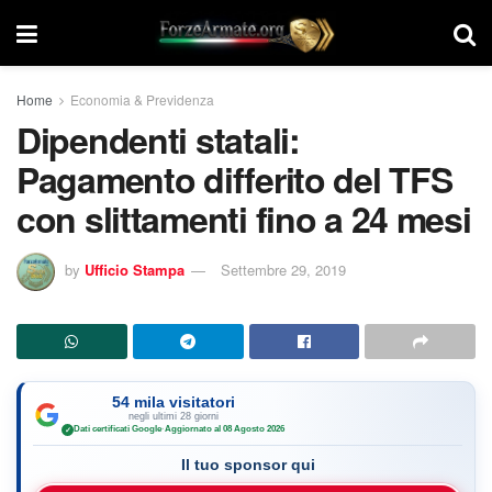
Home
Economia & Previdenza
Dipendenti statali:
Pagamento differito del TFS
con slittamenti fino a 24 mesi
by
Ufficio Stampa
Settembre 29, 2019
54 mila visitatori
negli ultimi 28 giorni
Dati certificati Google
·
Aggiornato al 08 Agosto 2026
✓
Il tuo sponsor qui