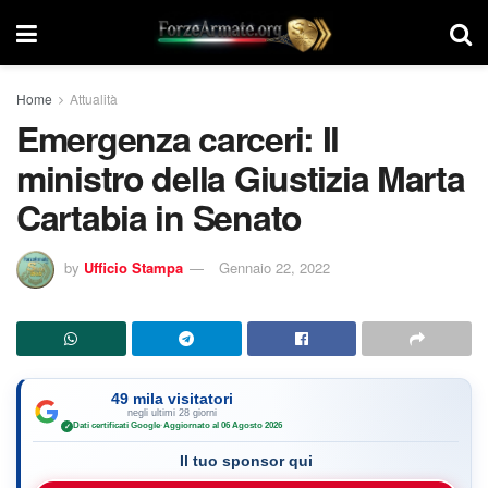
Home
Attualità
Emergenza carceri: Il
ministro della Giustizia Marta
Cartabia in Senato
by
Ufficio Stampa
Gennaio 22, 2022
49 mila visitatori
negli ultimi 28 giorni
Dati certificati Google
·
Aggiornato al 06 Agosto 2026
✓
Il tuo sponsor qui