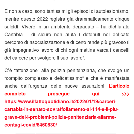
E non a caso, sono tantissimi gli episodi di autolesionismo,
mentre questo 2022 registra già drammaticamente cinque
suicidi. Vivere in un ambiente degradato – ha dichiarato
Cartabia – di sicuro non aiuta i detenuti nel delicato
percorso di risocializzazione e di certo rende più gravoso il
già impegnativo lavoro di chi ogni mattina varca i cancelli
del carcere per svolgere il suo lavoro”.
C’è “attenzione” alla polizia penitenziaria, che svolge un
“compito complesso e delicatissimo” e che è manifestata
anche dall’urgenza delle nuove assunzioni.
L’articolo
completo prosegue qui >>>
https://www.ilfattoquotidiano.it/2022/01/19/carceri-
cartabia-in-senato-sovraffollamento-al-114-e-il-piu-
grave-dei-i-problemi-polizia-penitenziaria-allarme-
contagi-covid/6460830/