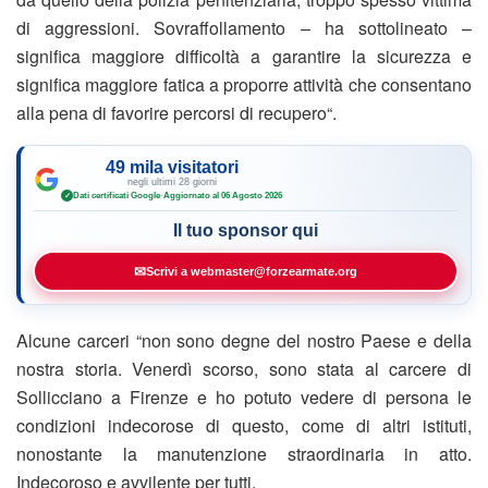
di aggressioni. Sovraffollamento – ha sottolineato –
significa maggiore difficoltà a garantire la sicurezza e
significa maggiore fatica a proporre attività che consentano
alla pena di favorire percorsi di recupero“.
49 mila visitatori
negli ultimi 28 giorni
Dati certificati Google
·
Aggiornato al 06 Agosto 2026
✓
Il tuo sponsor qui
✉
Scrivi a webmaster@forzearmate.org
Alcune carceri “non sono degne del nostro Paese e della
nostra storia. Venerdì scorso, sono stata al carcere di
Sollicciano a Firenze e ho potuto vedere di persona le
condizioni indecorose di questo, come di altri istituti,
nonostante la manutenzione straordinaria in atto.
Indecoroso e avvilente per tutti.