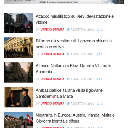
Attacco missilistico su Kiev: devastazione e
vittime
BY
UFFICIO STAMPA
AGOSTO 6, 2026
0
Riforme e investimenti: il governo chiude la
sessione estiva
BY
UFFICIO STAMPA
AGOSTO 6, 2026
0
Attacco Notturno a Kiev: Danni e Vittime in
Aumento
BY
UFFICIO STAMPA
AGOSTO 6, 2026
0
Ambasciatrice italiana visita il giovane
Santoiemma a Malta
BY
UFFICIO STAMPA
AGOSTO 6, 2026
0
Neutralità in Europa: Austria, Irlanda, Malta e
Cipro tra identità e difesa