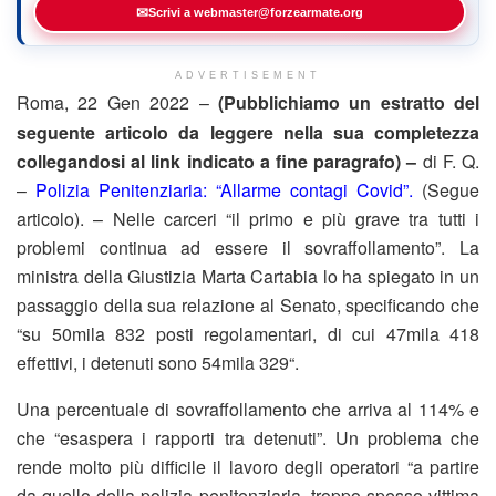
✉
Scrivi a webmaster@forzearmate.org
ADVERTISEMENT
Roma, 22 Gen 2022 –
(Pubblichiamo un estratto del
seguente articolo da leggere nella sua completezza
collegandosi al link indicato a fine paragrafo) –
di F. Q.
–
Polizia Penitenziaria: “Allarme contagi Covid”.
(Segue
articolo). – Nelle carceri “il primo e più grave tra tutti i
problemi continua ad essere il sovraffollamento”. La
ministra della Giustizia Marta Cartabia lo ha spiegato in un
passaggio della sua relazione al Senato, specificando che
“su 50mila 832 posti regolamentari, di cui 47mila 418
effettivi, i detenuti sono 54mila 329“.
Una percentuale di sovraffollamento che arriva al 114% e
che “esaspera i rapporti tra detenuti”. Un problema che
rende molto più difficile il lavoro degli operatori “a partire
da quello della polizia penitenziaria, troppo spesso vittima