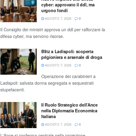
cyber: approvato il ddl, ma
urgono fondi
AGOSTO 7, 2026
0
Il Consiglio dei ministri approva un ddl per rafforzare la
difesa cyber, ma servono risorse.
Blitz a Ladispoli: scoperta
prigioniera e arsenale di droga
AGOSTO 7, 2026
0
Operazione dei carabinieri a
Ladispoli: salvata donna segregata e sequestrati
stupefacenti.
Il Ruolo Strategico dell’Ance
nella Diplomazia Economica
Italiana
AGOSTO 7, 2026
0
L'Ance si conferma centrale nella proiezione