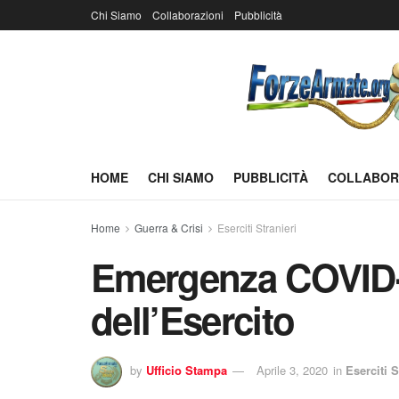
Chi Siamo
Collaborazioni
Pubblicità
HOME
CHI SIAMO
PUBBLICITÀ
COLLABOR
Home
Guerra & Crisi
Eserciti Stranieri
Emergenza COVID-
dell’Esercito
by
Ufficio Stampa
Aprile 3, 2020
in
Eserciti S