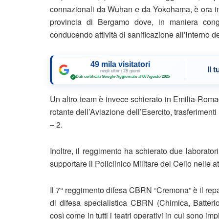
connazionali da Wuhan e da Yokohama, è ora impie
provincia di Bergamo dove, in maniera con
conducendo attività di sanificazione all’interno de
49 mila visitatori
Il 
negli ultimi 28 giorni
Dati certificati Google
·
Aggiornato al 06 Agosto 2026
✓
Un altro team è invece schierato in Emilia-Romag
rotante dell’Aviazione dell’Esercito, trasferiment
– 2.
Inoltre, il reggimento ha schierato due laborato
supportare il Policlinico Militare del Celio nelle a
Il 7° reggimento difesa CBRN “Cremona” è il repa
di difesa specialistica CBRN (Chimica, Batterio
così come in tutti i teatri operativi in cui sono im