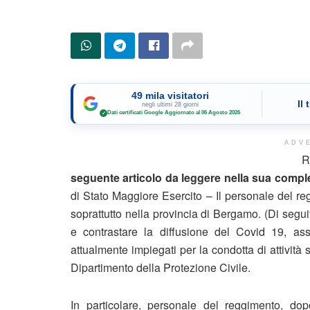
49 mila visitatori
Il
negli ultimi 28 giorni
Dati certificati Google
·
Aggiornato al 06 Agosto 2026
✓
ADV
R
seguente articolo da leggere nella sua complet
di Stato Maggiore Esercito – Il personale del reg
soprattutto nella provincia di Bergamo. (Di seguito
e contrastare la diffusione del Covid 19, a
attualmente impiegati per la condotta di attività 
Dipartimento della Protezione Civile.
In particolare, personale del reggimento, dopo