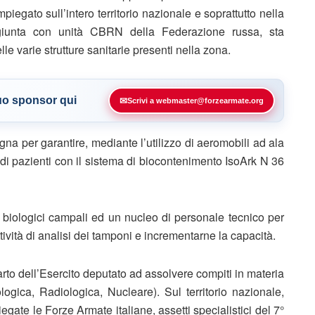
gato sull’intero territorio nazionale e soprattutto nella
giunta con unità CBRN della Federazione russa, sta
lle varie strutture sanitarie presenti nella zona.
tuo sponsor qui
✉
Scrivi a webmaster@forzearmate.org
na per garantire, mediante l’utilizzo di aeromobili ad ala
i di pazienti con il sistema di biocontenimento IsoArk N 36
ri biologici campali ed un nucleo di personale tecnico per
ttività di analisi dei tamponi e incrementarne la capacità.
rto dell’Esercito deputato ad assolvere compiti in materia
logica, Radiologica, Nucleare). Sul territorio nazionale,
piegate le Forze Armate italiane, assetti specialistici del 7°