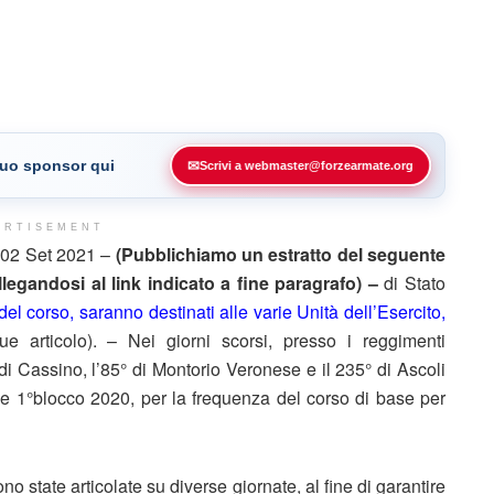
 tuo sponsor qui
✉
Scrivi a webmaster@forzearmate.org
ERTISEMENT
02 Set 2021 –
(Pubblichiamo un estratto del seguente
legandosi al link indicato a fine paragrafo) –
di Stato
 del corso, saranno destinati alle varie Unità dell’Esercito,
e articolo). – Nei giorni scorsi, presso i reggimenti
di Cassino, l’85° di Montorio Veronese e il 235° di Ascoli
e 1°blocco 2020, per la frequenza del corso di base per
no state articolate su diverse giornate, al fine di garantire