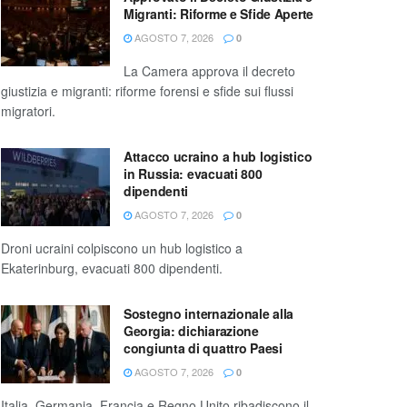
Migranti: Riforme e Sfide Aperte
AGOSTO 7, 2026
0
La Camera approva il decreto
giustizia e migranti: riforme forensi e sfide sui flussi
migratori.
Attacco ucraino a hub logistico
in Russia: evacuati 800
dipendenti
AGOSTO 7, 2026
0
Droni ucraini colpiscono un hub logistico a
Ekaterinburg, evacuati 800 dipendenti.
Sostegno internazionale alla
Georgia: dichiarazione
congiunta di quattro Paesi
AGOSTO 7, 2026
0
Italia, Germania, Francia e Regno Unito ribadiscono il