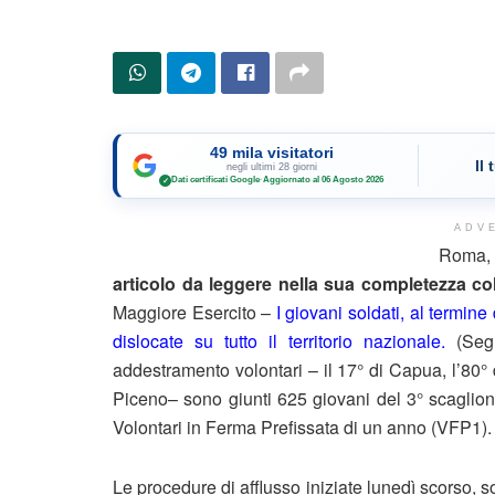
49 mila visitatori
Il
negli ultimi 28 giorni
Dati certificati Google
·
Aggiornato al 06 Agosto 2026
✓
ADV
Roma, 
articolo da leggere nella sua completezza col
Maggiore Esercito –
I giovani soldati, al termine
dislocate su tutto il territorio nazionale.
(Segu
addestramento volontari – il 17° di Capua, l’80° 
Piceno– sono giunti 625 giovani del 3° scaglion
Volontari in Ferma Prefissata di un anno (VFP1).
Le procedure di afflusso iniziate lunedì scorso, so