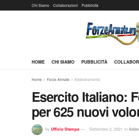
Chi Siamo
Collaborazioni
Pubblicità
HOME
CHI SIAMO
PUBBLICITÀ
COLLABOR
Home
Forze Armate
Addestramento
Esercito Italiano:
per 625 nuovi volo
by
Ufficio Stampa
Settembre 2, 2021
in
Adde