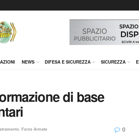
AZIONI
NEWS
DIFESA E SICUREZZA
SICUREZZA
E
 Formazione di base
ntari
0
stramento
,
Forze Armate