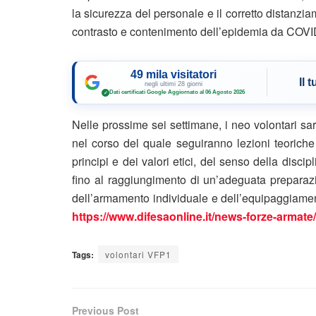
la sicurezza del personale e il corretto distanzia
contrasto e contenimento dell’epidemia da COVI
49 mila visitatori
Il 
negli ultimi 28 giorni
Dati certificati Google
·
Aggiornato al 06 Agosto 2026
✓
Nelle prossime sei settimane, i neo volontari s
nel corso del quale seguiranno lezioni teoriche
principi e dei valori etici, del senso della disc
fino al raggiungimento di un’adeguata preparaz
dell’armamento individuale e dell’equipaggiame
https://www.difesaonline.it/news-forze-armate
Tags:
volontari VFP1
Previous Post