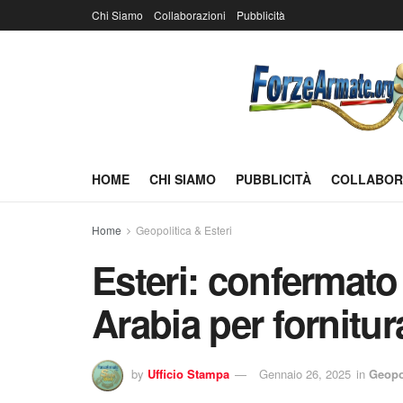
Chi Siamo
Collaborazioni
Pubblicità
HOME
CHI SIAMO
PUBBLICITÀ
COLLABOR
Home
Geopolitica & Esteri
Esteri: confermato
Arabia per fornitur
by
Ufficio Stampa
Gennaio 26, 2025
in
Geopol