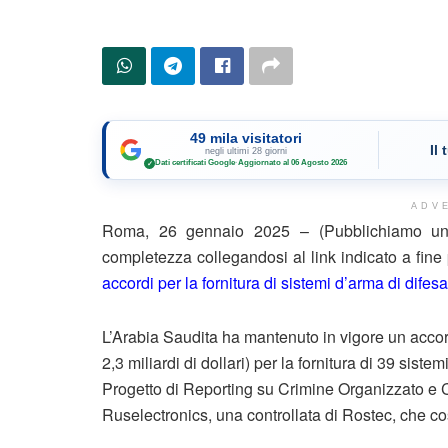
49 mila visitatori
Il
negli ultimi 28 giorni
Dati certificati Google
·
Aggiornato al 06 Agosto 2026
✓
ADV
Roma, 26 gennaio 2025 – (Pubblichiamo un e
completezza collegandosi al link indicato a fin
accordi per la fornitura di sistemi d’arma di difes
L’Arabia Saudita ha mantenuto in vigore un accordo
2,3 miliardi di dollari) per la fornitura di 39 sist
Progetto di Reporting su Crimine Organizzato e 
Ruselectronics, una controllata di Rostec, che c