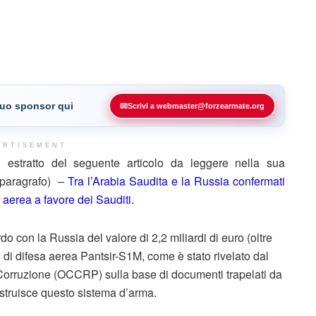
 tuo sponsor qui
✉
Scrivi a webmaster@forzearmate.org
ERTISEMENT
stratto del seguente articolo da leggere nella sua
e paragrafo) –
Tra l’Arabia Saudita e la Russia confermati
a aerea a favore dei Sauditi.
 con la Russia del valore di 2,2 miliardi di euro (oltre
emi di difesa aerea Pantsir-S1M, come è stato rivelato dal
Corruzione (OCCRP) sulla base di documenti trapelati da
ostruisce questo sistema d’arma.