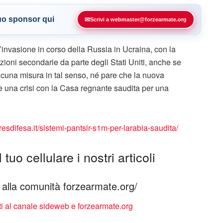
tuo sponsor qui
✉
Scrivi a webmaster@forzearmate.org
’invasione in corso della Russia in Ucraina, con la
nzioni secondarie da parte degli Stati Uniti, anche se
lcuna misura in tal senso, né pare che la nuova
e una crisi con la Casa regnante saudita per una
aresdifesa.it/sistemi-pantsir-s1m-per-larabia-saudita/
tuo cellulare i nostri articoli
ti alla comunità forzearmate.org/