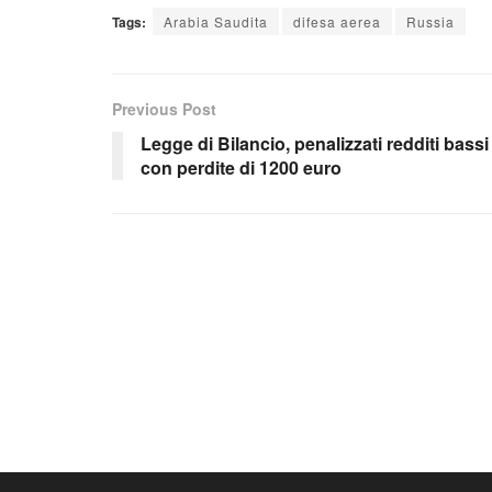
Tags:
Arabia Saudita
difesa aerea
Russia
Previous Post
Legge di Bilancio, penalizzati redditi bassi
con perdite di 1200 euro