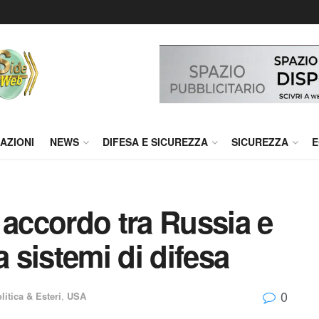
AZIONI
NEWS
DIFESA E SICUREZZA
SICUREZZA
E
 accordo tra Russia e
a sistemi di difesa
0
itica & Esteri
,
USA