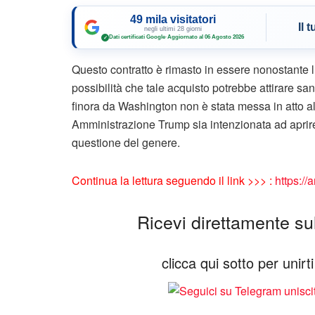
49 mila visitatori
Il 
negli ultimi 28 giorni
Dati certificati Google
·
Aggiornato al 06 Agosto 2026
✓
Questo contratto è rimasto in essere nonostante l
possibilità che tale acquisto potrebbe attirare sa
finora da Washington non è stata messa in atto a
Amministrazione Trump sia intenzionata ad aprir
questione del genere.
Continua la lettura seguendo il link >>> :
https://
Ricevi direttamente sul 
clicca qui sotto per unir