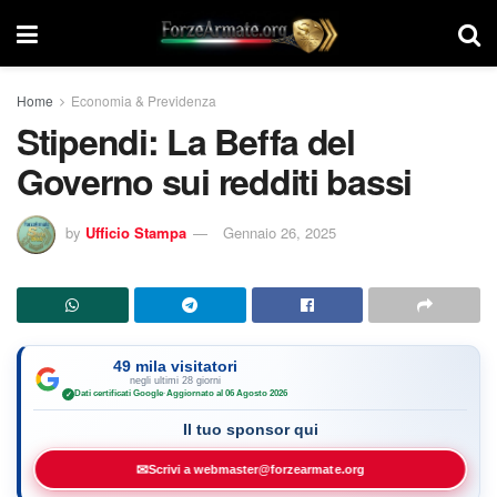
Home
Economia & Previdenza
Stipendi: La Beffa del
Governo sui redditi bassi
by
Ufficio Stampa
Gennaio 26, 2025
49 mila visitatori
negli ultimi 28 giorni
Dati certificati Google
·
Aggiornato al 06 Agosto 2026
✓
Il tuo sponsor qui
✉
Scrivi a webmaster@forzearmate.org