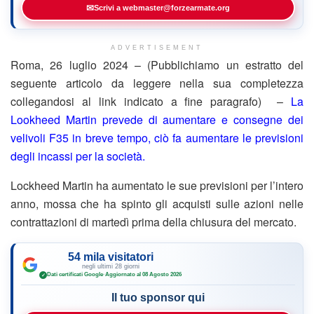
✉
Scrivi a webmaster@forzearmate.org
ADVERTISEMENT
Roma, 26 luglio 2024 – (Pubblichiamo un estratto del
seguente articolo da leggere nella sua completezza
collegandosi al link indicato a fine paragrafo) –
La
Lookheed Martin prevede di aumentare e consegne dei
velivoli F35 in breve tempo, ciò fa aumentare le previsioni
degli incassi per la società.
Lockheed Martin ha aumentato le sue previsioni per l’intero
anno, mossa che ha spinto gli acquisti sulle azioni nelle
contrattazioni di martedì prima della chiusura del mercato.
54 mila visitatori
negli ultimi 28 giorni
Dati certificati Google
·
Aggiornato al 08 Agosto 2026
✓
Il tuo sponsor qui