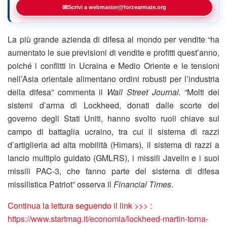
✉
Scrivi a webmaster@forzearmate.org
La più grande azienda di difesa al mondo per vendite “ha
aumentato le sue previsioni di vendite e profitti quest’anno,
poiché i conflitti in Ucraina e Medio Oriente e le tensioni
nell’Asia orientale alimentano ordini robusti per l’industria
della difesa” commenta il
Wall Street Journal.
“Molti dei
sistemi d’arma di Lockheed, donati dalle scorte del
governo degli Stati Uniti, hanno svolto ruoli chiave sul
campo di battaglia ucraino, tra cui il sistema di razzi
d’artiglieria ad alta mobilità (Himars), il sistema di razzi a
lancio multiplo guidato (GMLRS), i missili Javelin e i suoi
missili PAC-3, che fanno parte del sistema di difesa
missilistica Patriot” osserva il
Financial Times
.
Continua la lettura seguendo il link >>> :
https://www.startmag.it/economia/lockheed-martin-torna-