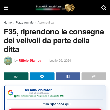
Home
Forze Armate
Aeronautica
F35, riprendono le consegne
dei velivoli da parte della
ditta
by
Ufficio Stampa
Luglio 26, 2024
54 mila visitatori
negli ultimi 28 giorni
Dati certificati Google
·
Aggiornato al 08 Agosto 2026
✓
Il tuo sponsor qui