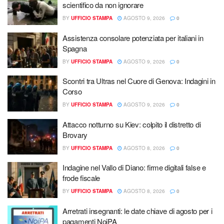
scientifico da non ignorare
BY
UFFICIO STAMPA
AGOSTO 9, 2026
0
Assistenza consolare potenziata per italiani in
Spagna
BY
UFFICIO STAMPA
AGOSTO 9, 2026
0
Scontri tra Ultras nel Cuore di Genova: Indagini in
Corso
BY
UFFICIO STAMPA
AGOSTO 9, 2026
0
Attacco notturno su Kiev: colpito il distretto di
Brovary
BY
UFFICIO STAMPA
AGOSTO 8, 2026
0
Indagine nel Vallo di Diano: firme digitali false e
frode fiscale
BY
UFFICIO STAMPA
AGOSTO 8, 2026
0
Arretrati insegnanti: le date chiave di agosto per i
pagamenti NoiPA