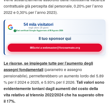
contrattuale già percepita dal personale, 0.20% per l’anno
2022 e 0,30% per l’anno 2023).
54 mila visitatori
negli ultimi 28 giorni
Dati certificati Google
·
Aggiornato al 08 Agosto 2026
✓
Il tuo sponsor qui
✉
Scrivi a webmaster@forzearmate.org
Le risorse, se impiegate tutte per l’aumento degli
assegni fondamentali
(parametro e assegno
pensionabile), permetterebbero un aumento lordo del 5.89
% per il 2024 e 2025, e 5.93% per il 2026.
Tali valori sono
evidentemente lontani dagli aumenti del costo della
vita relativo al triennio 2022/2024 che ha superato oltre
il 17%.