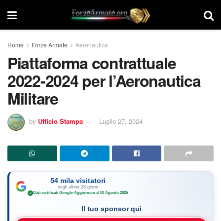
Home
Forze Armate
Aeronautica
Piattaforma contrattuale
2022-2024 per l’Aeronautica
Militare
by
Ufficio Stampa
Luglio 27, 2024
54 mila visitatori
negli ultimi 28 giorni
Dati certificati Google
·
Aggiornato al 08 Agosto 2026
✓
Il tuo sponsor qui