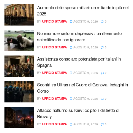
Aumento delle spese militari: un miliardo in più nel
2025
BY
UFFICIO STAMPA
AGOSTO 9, 2026
0
Nonnismo e sintomi depressivi: un riferimento
scientifico da non ignorare
BY
UFFICIO STAMPA
AGOSTO 9, 2026
0
Assistenza consolare potenziata per italiani in
Spagna
BY
UFFICIO STAMPA
AGOSTO 9, 2026
0
Scontri tra Ultras nel Cuore di Genova: Indagini in
Corso
BY
UFFICIO STAMPA
AGOSTO 9, 2026
0
Attacco notturno su Kiev: colpito il distretto di
Brovary
BY
UFFICIO STAMPA
AGOSTO 8, 2026
0