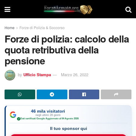
Home
Forze di Polizia & Soccorso
Forze di polizia: calcolo della
quota retributiva della
pensione
by
Ufficio Stampa
Marzo 26, 2022
46 mila visitatori
negli ultimi 28 giorni
Dati certificati Google
·
Aggiornato al 04 Agosto 2026
✓
Il tuo sponsor qui