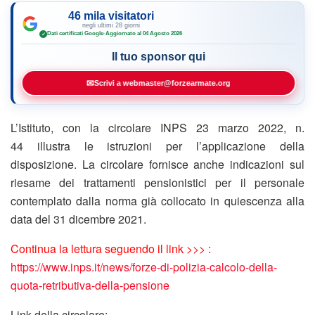
46 mila visitatori
negli ultimi 28 giorni
Dati certificati Google
·
Aggiornato al 04 Agosto 2026
✓
Il tuo sponsor qui
✉
Scrivi a webmaster@forzearmate.org
L’Istituto, con la circolare INPS 23 marzo 2022, n.
44 illustra le istruzioni per l’applicazione della
disposizione. La circolare fornisce anche indicazioni sul
riesame dei trattamenti pensionistici per il personale
contemplato dalla norma già collocato in
quiescenza
alla
data del 31 dicembre 2021.
Continua la lettura seguendo il link >>> :
https://www.inps.it/news/forze-di-polizia-calcolo-della-
quota-retributiva-della-pensione
Link della circolare: