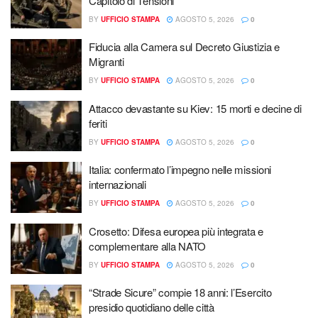
Capitolo di Tensioni
BY
UFFICIO STAMPA
AGOSTO 5, 2026
0
Fiducia alla Camera sul Decreto Giustizia e
Migranti
BY
UFFICIO STAMPA
AGOSTO 5, 2026
0
Attacco devastante su Kiev: 15 morti e decine di
feriti
BY
UFFICIO STAMPA
AGOSTO 5, 2026
0
Italia: confermato l’impegno nelle missioni
internazionali
BY
UFFICIO STAMPA
AGOSTO 5, 2026
0
Crosetto: Difesa europea più integrata e
complementare alla NATO
BY
UFFICIO STAMPA
AGOSTO 5, 2026
0
“Strade Sicure” compie 18 anni: l’Esercito
presidio quotidiano delle città