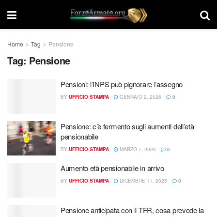
Home
Tag
Pensione
Tag:
Pensione
Pensioni: l’INPS può pignorare l’assegno
BY
UFFICIO STAMPA
GENNAIO 2, 2026
0
Pensione: c’è fermento sugli aumenti dell’età
pensionabile
BY
UFFICIO STAMPA
MARZO 7, 2026
0
Aumento età pensionabile in arrivo
BY
UFFICIO STAMPA
DICEMBRE 11, 2025
0
Pensione anticipata con il TFR, cosa prevede la