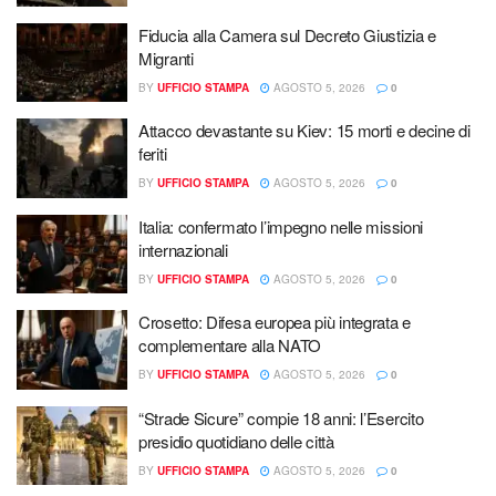
Fiducia alla Camera sul Decreto Giustizia e
Migranti
BY
UFFICIO STAMPA
AGOSTO 5, 2026
0
Attacco devastante su Kiev: 15 morti e decine di
feriti
BY
UFFICIO STAMPA
AGOSTO 5, 2026
0
Italia: confermato l’impegno nelle missioni
internazionali
BY
UFFICIO STAMPA
AGOSTO 5, 2026
0
Crosetto: Difesa europea più integrata e
complementare alla NATO
BY
UFFICIO STAMPA
AGOSTO 5, 2026
0
“Strade Sicure” compie 18 anni: l’Esercito
presidio quotidiano delle città
BY
UFFICIO STAMPA
AGOSTO 5, 2026
0