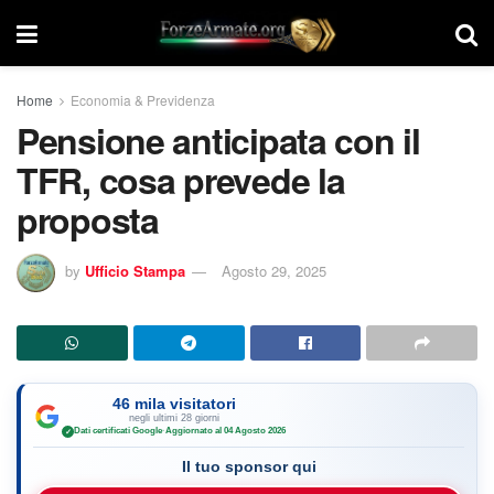
Home
Economia & Previdenza
Pensione anticipata con il
TFR, cosa prevede la
proposta
by
Ufficio Stampa
Agosto 29, 2025
46 mila visitatori
negli ultimi 28 giorni
Dati certificati Google
·
Aggiornato al 04 Agosto 2026
✓
Il tuo sponsor qui