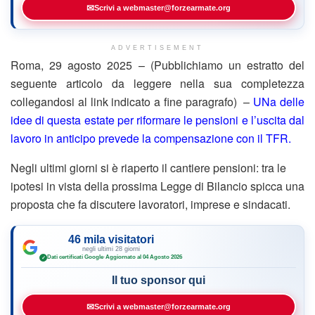
✉
Scrivi a webmaster@forzearmate.org
ADVERTISEMENT
Roma, 29 agosto 2025 – (Pubblichiamo un estratto del
seguente articolo da leggere nella sua completezza
collegandosi al link indicato a fine paragrafo) –
UNa delle
idee di questa estate per riformare le pensioni e l’uscita dal
lavoro in anticipo prevede la compensazione con il TFR.
Negli ultimi giorni si è riaperto il cantiere pensioni: tra le
ipotesi in vista della prossima Legge di Bilancio spicca una
proposta che fa discutere lavoratori, imprese e sindacati.
46 mila visitatori
negli ultimi 28 giorni
Dati certificati Google
·
Aggiornato al 04 Agosto 2026
✓
Il tuo sponsor qui
✉
Scrivi a webmaster@forzearmate.org