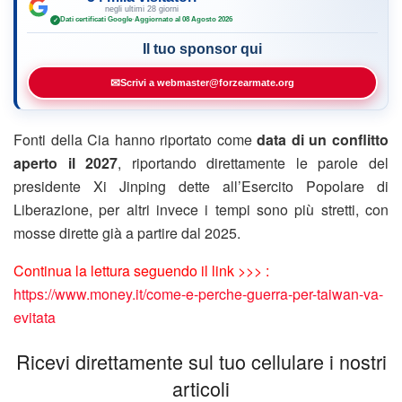
negli ultimi 28 giorni
Dati certificati Google
·
Aggiornato al 08 Agosto 2026
✓
Il tuo sponsor qui
✉
Scrivi a webmaster@forzearmate.org
Fonti della Cia hanno riportato come
data di un conflitto
aperto il 2027
, riportando direttamente le parole del
presidente Xi Jinping dette all’Esercito Popolare di
Liberazione, per altri invece i tempi sono più stretti, con
mosse dirette già a partire dal 2025.
Continua la lettura seguendo il link >>> :
https://www.money.it/come-e-perche-guerra-per-taiwan-va-
evitata
Ricevi direttamente sul tuo cellulare i nostri
articoli