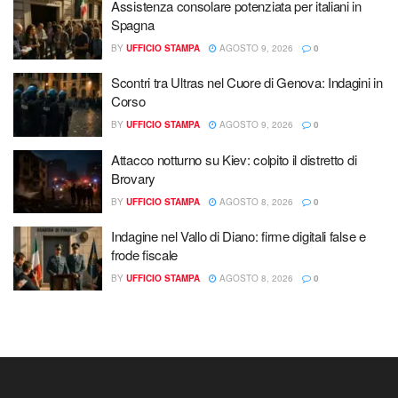
Assistenza consolare potenziata per italiani in
Spagna
BY
UFFICIO STAMPA
AGOSTO 9, 2026
0
Scontri tra Ultras nel Cuore di Genova: Indagini in
Corso
BY
UFFICIO STAMPA
AGOSTO 9, 2026
0
Attacco notturno su Kiev: colpito il distretto di
Brovary
BY
UFFICIO STAMPA
AGOSTO 8, 2026
0
Indagine nel Vallo di Diano: firme digitali false e
frode fiscale
BY
UFFICIO STAMPA
AGOSTO 8, 2026
0