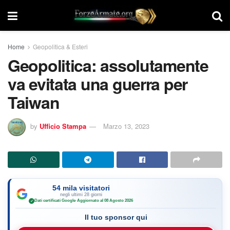
Home
Geopolitica & Esteri
Geopolitica: assolutamente
va evitata una guerra per
Taiwan
by
Ufficio Stampa
Marzo 13, 2023
54 mila visitatori
negli ultimi 28 giorni
Dati certificati Google
·
Aggiornato al 08 Agosto 2026
✓
Il tuo sponsor qui