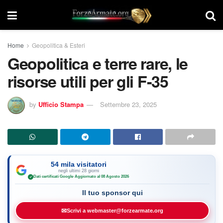
Home
Geopolitica & Esteri
Geopolitica e terre rare, le
risorse utili per gli F-35
by
Ufficio Stampa
Settembre 23, 2025
54 mila visitatori
negli ultimi 28 giorni
Dati certificati Google
·
Aggiornato al 08 Agosto 2026
✓
Il tuo sponsor qui
✉
Scrivi a webmaster@forzearmate.org