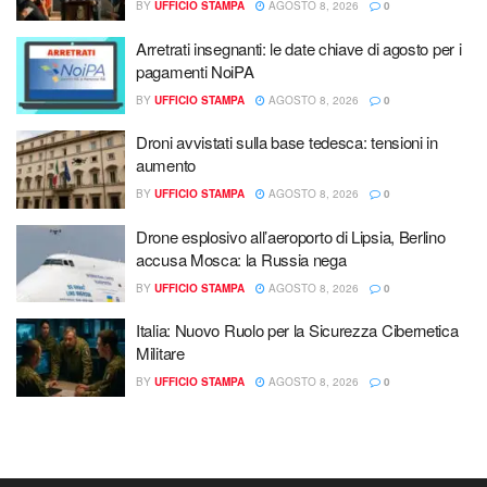
BY
UFFICIO STAMPA
AGOSTO 8, 2026
0
Arretrati insegnanti: le date chiave di agosto per i
pagamenti NoiPA
BY
UFFICIO STAMPA
AGOSTO 8, 2026
0
Droni avvistati sulla base tedesca: tensioni in
aumento
BY
UFFICIO STAMPA
AGOSTO 8, 2026
0
Drone esplosivo all’aeroporto di Lipsia, Berlino
accusa Mosca: la Russia nega
BY
UFFICIO STAMPA
AGOSTO 8, 2026
0
Italia: Nuovo Ruolo per la Sicurezza Cibernetica
Militare
BY
UFFICIO STAMPA
AGOSTO 8, 2026
0