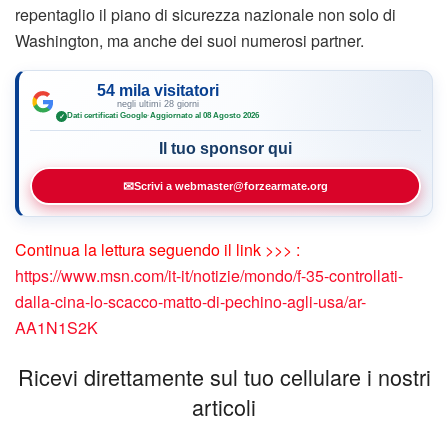
repentaglio il piano di sicurezza nazionale non solo di
Washington, ma anche dei suoi numerosi partner.
54 mila visitatori
negli ultimi 28 giorni
Dati certificati Google
·
Aggiornato al 08 Agosto 2026
✓
Il tuo sponsor qui
✉
Scrivi a webmaster@forzearmate.org
Continua la lettura seguendo il link >>> :
https://www.msn.com/it-it/notizie/mondo/f-35-controllati-
dalla-cina-lo-scacco-matto-di-pechino-agli-usa/ar-
AA1N1S2K
Ricevi direttamente sul tuo cellulare i nostri
articoli