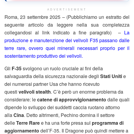
ADVERTISEMENT
Roma, 23 settembre 2025 – (Pubblichiamo un estratto del
seguente articolo da leggere nella sua completezza
collegandosi al link indicato a fine paragrafo) –
La
produzione e manutenzione dei velivoli F35 passano dalle
terre rare, ovvero quei minerali necessari proprio per il
sostentamento produttivo dei velivoli.
Gli
F-35
svolgono un ruolo cruciale ai fini della
salvaguardia della sicurezza nazionale degli
Stati Uniti
e
dei numerosi partner Usa che hanno ricevuto
questi
velivoli stealth
. C’è però un enorme problema da
considerare: le
catene di approvvigionamento
dalle quali
dipende lo sviluppo dei suddetti caccia ruotano attorno
alla
Cina
. Detto altrimenti, Pechino domina il settore
delle
Terre Rare
e ha una forte presa sul
programma di
aggiornamento
dell’F-35. Il Dragone può quindi mettere a