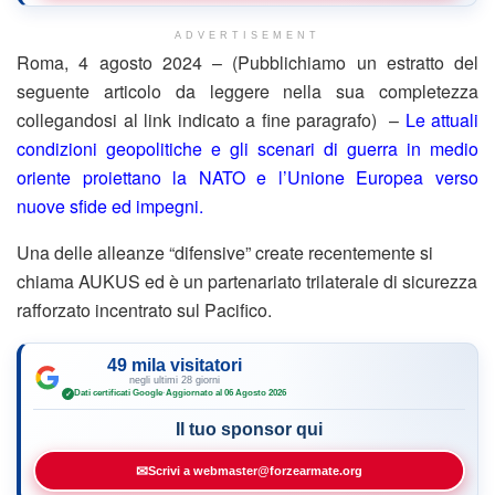
ADVERTISEMENT
Roma, 4 agosto 2024 – (Pubblichiamo un estratto del
seguente articolo da leggere nella sua completezza
collegandosi al link indicato a fine paragrafo) –
Le attuali
condizioni geopolitiche e gli scenari di guerra in medio
oriente proiettano la NATO e l’Unione Europea verso
nuove sfide ed impegni.
Una delle alleanze “difensive” create recentemente si
chiama AUKUS ed è un partenariato trilaterale di sicurezza
rafforzato incentrato sul Pacifico.
49 mila visitatori
negli ultimi 28 giorni
Dati certificati Google
·
Aggiornato al 06 Agosto 2026
✓
Il tuo sponsor qui
✉
Scrivi a webmaster@forzearmate.org