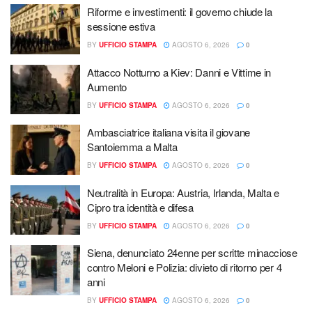
Riforme e investimenti: il governo chiude la
sessione estiva
BY
UFFICIO STAMPA
AGOSTO 6, 2026
0
Attacco Notturno a Kiev: Danni e Vittime in
Aumento
BY
UFFICIO STAMPA
AGOSTO 6, 2026
0
Ambasciatrice italiana visita il giovane
Santoiemma a Malta
BY
UFFICIO STAMPA
AGOSTO 6, 2026
0
Neutralità in Europa: Austria, Irlanda, Malta e
Cipro tra identità e difesa
BY
UFFICIO STAMPA
AGOSTO 6, 2026
0
Siena, denunciato 24enne per scritte minacciose
contro Meloni e Polizia: divieto di ritorno per 4
anni
BY
UFFICIO STAMPA
AGOSTO 6, 2026
0