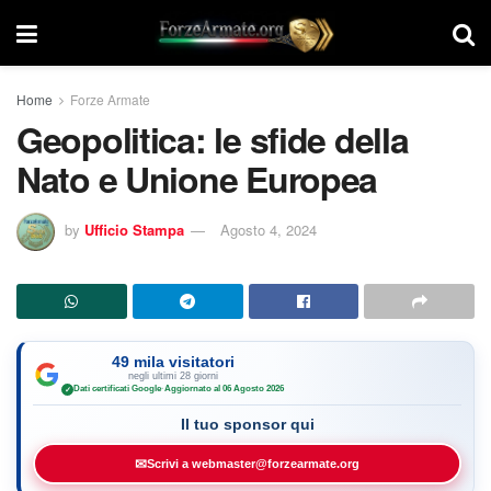
Home
Forze Armate
Geopolitica: le sfide della
Nato e Unione Europea
by
Ufficio Stampa
Agosto 4, 2024
49 mila visitatori
negli ultimi 28 giorni
Dati certificati Google
·
Aggiornato al 06 Agosto 2026
✓
Il tuo sponsor qui
✉
Scrivi a webmaster@forzearmate.org