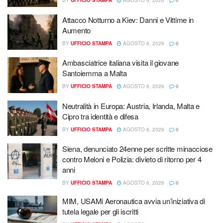
BY
UFFICIO STAMPA
AGOSTO 6, 2026
0
Attacco Notturno a Kiev: Danni e Vittime in
Aumento
BY
UFFICIO STAMPA
AGOSTO 6, 2026
0
Ambasciatrice italiana visita il giovane
Santoiemma a Malta
BY
UFFICIO STAMPA
AGOSTO 6, 2026
0
Neutralità in Europa: Austria, Irlanda, Malta e
Cipro tra identità e difesa
BY
UFFICIO STAMPA
AGOSTO 6, 2026
0
Siena, denunciato 24enne per scritte minacciose
contro Meloni e Polizia: divieto di ritorno per 4
anni
BY
UFFICIO STAMPA
AGOSTO 6, 2026
0
MIM, USAMi Aeronautica avvia un’iniziativa di
tutela legale per gli iscritti