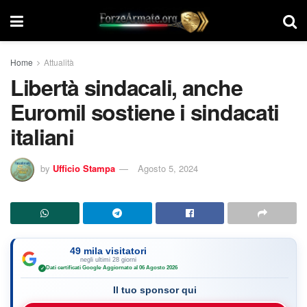
Home
Attualità
Libertà sindacali, anche
Euromil sostiene i sindacati
italiani
by
Ufficio Stampa
Agosto 5, 2024
49 mila visitatori
negli ultimi 28 giorni
Dati certificati Google
·
Aggiornato al 06 Agosto 2026
✓
Il tuo sponsor qui