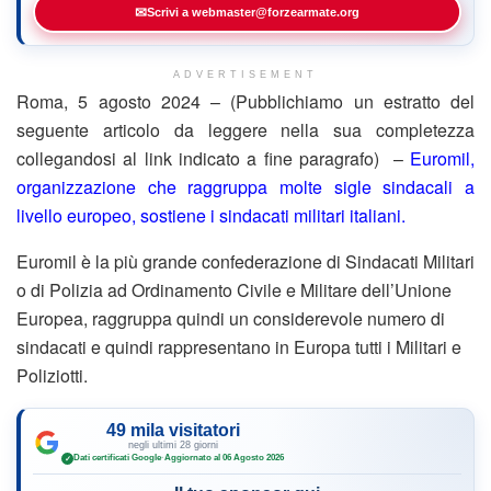
✉
Scrivi a webmaster@forzearmate.org
ADVERTISEMENT
Roma, 5 agosto 2024 – (Pubblichiamo un estratto del
seguente articolo da leggere nella sua completezza
collegandosi al link indicato a fine paragrafo) –
Euromil,
organizzazione che raggruppa molte sigle sindacali a
livello europeo, sostiene i sindacati militari italiani.
Euromil è la più grande confederazione di Sindacati Militari
o di Polizia ad Ordinamento Civile e Militare dell’Unione
Europea, raggruppa quindi un considerevole numero di
sindacati e quindi rappresentano in Europa tutti i Militari e
Poliziotti.
49 mila visitatori
negli ultimi 28 giorni
Dati certificati Google
·
Aggiornato al 06 Agosto 2026
✓