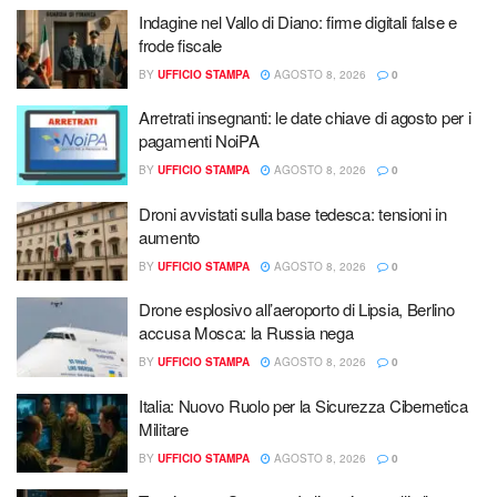
Indagine nel Vallo di Diano: firme digitali false e
frode fiscale
BY
UFFICIO STAMPA
AGOSTO 8, 2026
0
Arretrati insegnanti: le date chiave di agosto per i
pagamenti NoiPA
BY
UFFICIO STAMPA
AGOSTO 8, 2026
0
Droni avvistati sulla base tedesca: tensioni in
aumento
BY
UFFICIO STAMPA
AGOSTO 8, 2026
0
Drone esplosivo all’aeroporto di Lipsia, Berlino
accusa Mosca: la Russia nega
BY
UFFICIO STAMPA
AGOSTO 8, 2026
0
Italia: Nuovo Ruolo per la Sicurezza Cibernetica
Militare
BY
UFFICIO STAMPA
AGOSTO 8, 2026
0