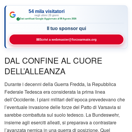
54 mila visitatori
negli ultimi 28 giorni
Dati certificati Google
·
Aggiornato al 08 Agosto 2026
✓
Il tuo sponsor qui
✉
Scrivi a webmaster@forzearmate.org
DAL CONFINE AL CUORE
DELL’ALLEANZA
Durante i decenni della Guerra Fredda, la Repubblica
Federale Tedesca era considerata la prima linea
dell’Occidente. I piani militari dell’epoca prevedevano che
l’eventuale invasione delle forze del Patto di Varsavia si
sarebbe combattuta sul suolo tedesco. La Bundeswehr,
insieme agli eserciti alleati, si preparava a contrastare
l’avanzata nemica in una guerra di posizione. Quel