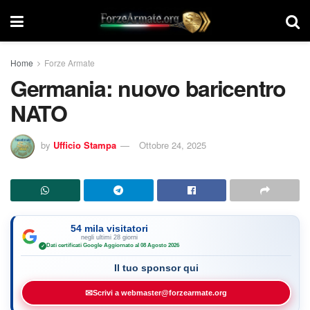
Home
Forze Armate
Germania: nuovo baricentro
NATO
by
Ufficio Stampa
Ottobre 24, 2025
54 mila visitatori
negli ultimi 28 giorni
Dati certificati Google
·
Aggiornato al 08 Agosto 2026
✓
Il tuo sponsor qui
✉
Scrivi a webmaster@forzearmate.org